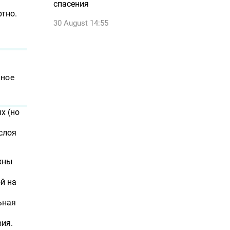
спасения
ртно.
30 August 14:55
ьное
х (но
слоя
жны
й на
ьная
вия.