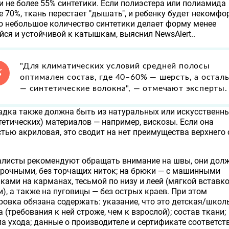
и не более 55% синтетики. Если полиэстера или полиамида
 70%, ткань перестает "дышать", и ребенку будет некомфо
 небольшое количество синтетики делает форму менее
ся и устойчивой к катышкам, выяснил NewsAlert..
"Для климатических условий средней полосы
оптимален состав, где 40–60% — шерсть, а остал
— синтетические волокна", — отмечают эксперты.
дка также должна быть из натуральных или искусственны
тетических) материалов — например, вискозы. Если она
тью акриловая, это сводит на нет преимущества верхнего 
алисты рекомендуют обращать внимание на швы, они дол
рочными, без торчащих ниток; на брюки — с машинными
ками на карманах, тесьмой по низу и леей (мягкой вставко
), а также на пуговицы — без острых краев. При этом
овка обязана содержать: указание, что это детская/школ
 (требования к ней строже, чем к взрослой); состав ткани;
а ухода; данные о производителе и сертификате соответст