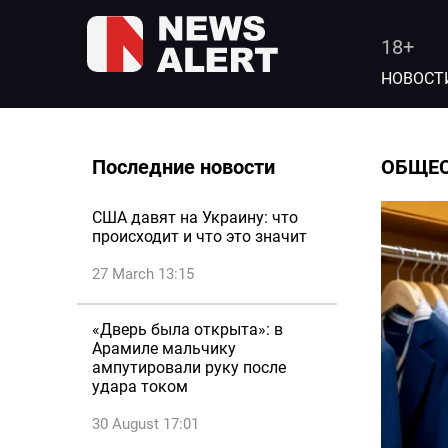
18+
НОВОСТ
Последние новости
ОБЩЕ
США давят на Украину: что
происходит и что это значит
27 March 13:15
«Дверь была открыта»: в
Арамиле мальчику
ампутировали руку после
удара током
30 August 17:01