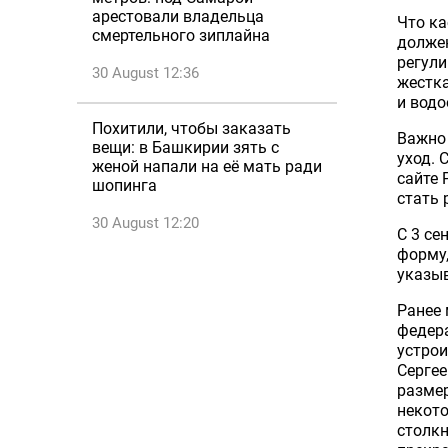
арестовали владельца
Что ка
смертельного зиплайна
должен
регули
30 August 12:36
жестка
и вод
Похитили, чтобы заказать
Важно 
вещи: в Башкирии зять с
уход. 
женой напали на её мать ради
сайте 
шопинга
стать 
30 August 12:20
С 3 се
форму,
указыв
Ранее 
федера
устрои
Серге
размер
некото
столкн