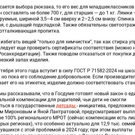
сается выбора рюкзака, то его вес для младшеклассников
 составлять не более 700 г, для старших — до 1 кг. Лямки 
руемые, шириной 3,5–4 см вверху и 2–2,5 см внизу. Спинка
я, с дышащей подкладкой. Также обязательны светоотра
оотталкивающая пропитка.
избегать вещей "только для химчистки", так как стирка уп
Следует еще проверить сертификаты соответствия (можно 
Росаккредитации). Также поводом отказаться от покупки 
резкий запах изделия.
нтября этого года вступит в силу ГОСТ Р 71582-2024 на шк
 но пока его соблюдение добровольное. Если производите
ает его на этикетке, изделие должно соответствовать стан
мы рассказывали, что в Госдуме готовят новый закон о ед
льной компенсации для родителей, чьи дети не смогли
ться в государственные
детсады
- инициатива, предложен
ем Мироновым и Яной Лантратовой, предусматривает выпл
е 100% регионального МРОТ (сейчас компенсации есть ли
рых регионах), что особенно актуально для 12,9 тыс. семей
увшихся с этой проблемой в 2024 году; при этом выплаты