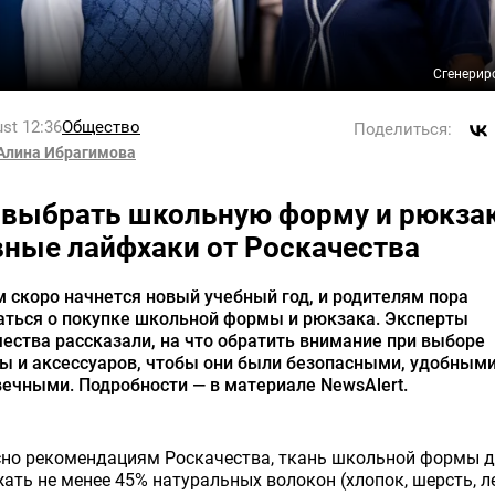
Сгенерир
st 12:36
Общество
Поделиться:
Алина Ибрагимова
 выбрать школьную форму и рюкза
вные лайфхаки от Роскачества
 скоро начнется новый учебный год, и родителям пора
аться о покупке школьной формы и рюкзака. Эксперты
ества рассказали, на что обратить внимание при выборе
ы и аксессуаров, чтобы они были безопасными, удобными
ечными. Подробности — в материале NewsAlert.
сно рекомендациям Роскачества, ткань школьной формы 
ать не менее 45% натуральных волокон (хлопок, шерсть, ле