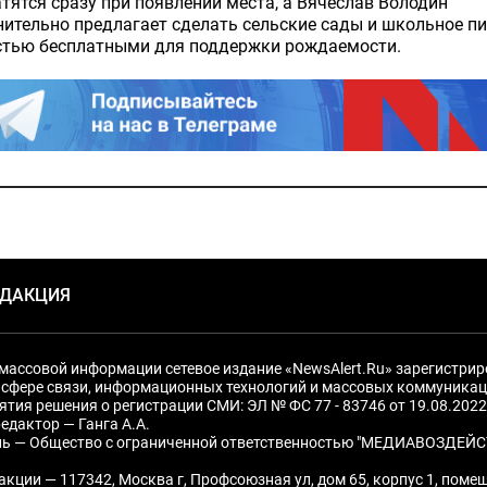
тятся сразу при появлении места, а Вячеслав Володин
ительно предлагает сделать сельские сады и школьное п
стью бесплатными для поддержки рождаемости.
ЕДАКЦИЯ
массовой информации сетевое издание «NewsAlert.Ru» зарегистри
 сфере связи, информационных технологий и массовых коммуникац
ятия решения о регистрации СМИ: ЭЛ № ФС 77 - 83746 от 19.08.2022
едактор — Ганга А.А.
ль — Общество с ограниченной ответственностью "МЕДИАВОЗДЕЙС
акции — 117342, Москва г, Профсоюзная ул, дом 65, корпус 1, поме