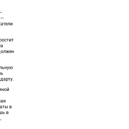
—
 —
жатели
ростит
на
должен
ольную
ль
дарту.
иной
ная
аты в
шь в
,