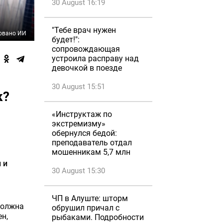
30 August 16:19
"Тебе врач нужен
овано ИИ
будет!":
сопровождающая
устроила расправу над
девочкой в поезде
30 August 15:51
к?
«Инструктаж по
экстремизму»
обернулся бедой:
преподаватель отдал
мошенникам 5,7 млн
 и
30 August 15:30
ЧП в Алуште: шторм
должна
обрушил причал с
н,
рыбаками. Подробности