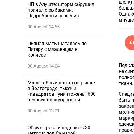
шелк) 
ЧП в Алуште: шторм обрушил
больше
причал с рыбаками.
Однако
Подробности спасения
мнущей
30 August 14:55
Пьяная мать шаталась по
Питеру с младенцем в
коляске
Подкла
30 August 14:04
не син
полнос
Масштабный пожар на рынке
ткани.
в Волгограде: тысячи
Специ
«квадратов» уничтожены, 600
человек эвакуированы
быть п
закреп
30 August 13:21
молнии
маркир
одежда
Обрыв троса и падение с 30
правил
метров: под Самарой