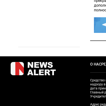
прекра
дополн
полно
О НАС
Р
Средство 
надзору в
дата прин
Главный р
Учредите
Адрес ред