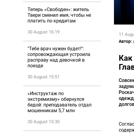
Теперь «Свободен»: житель
Твери сменил имя, чтобы не
платить по кредитам
30 August 16:19
11 Augu
Автор:
"Тебе врач нужен будет!":
сопровождающая устроила
Как
расправу над девочкой в
Гла
поезде
30 August 15:51
Совсем
задум
Роскач
«Инструктаж по
одежд
экстремизму» обернулся
долгов
бедой: преподаватель отдал
мошенникам 5,7 млн
30 August 15:30
Согла
содерж