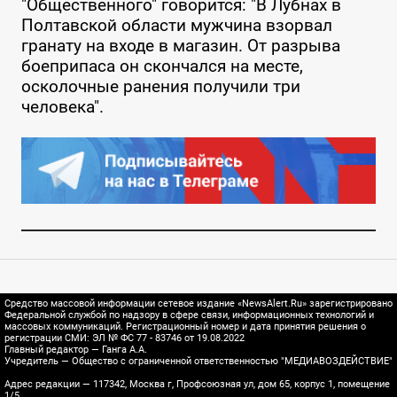
"Общественного" говорится: "В Лубнах в
Полтавской области мужчина взорвал
гранату на входе в магазин. От разрыва
боеприпаса он скончался на месте,
осколочные ранения получили три
человека".
Средство массовой информации сетевое издание «NewsAlert.Ru» зарегистрировано
Федеральной службой по надзору в сфере связи, информационных технологий и
массовых коммуникаций. Регистрационный номер и дата принятия решения о
регистрации СМИ: ЭЛ № ФС 77 - 83746 от 19.08.2022
Главный редактор — Ганга А.А.
Учредитель — Общество с ограниченной ответственностью "МЕДИАВОЗДЕЙСТВИЕ"
Адрес редакции — 117342, Москва г, Профсоюзная ул, дом 65, корпус 1, помещение
1/5