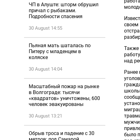
работа
ЧП в Алуште: шторм обрушил
молодо
причал с рыбаками.
Подробности спасения
Извест
своем 
30 August 14:55
отстра
разбир
Пьяная мать шаталась по
Также 
Питеру с младенцем в
работу
коляске
над ре
30 August 14:04
Ранее 
уголов
гражда
Масштабный пожар на рынке
школьн
в Волгограде: тысячи
сообщи
«квадратов» уничтожены, 600
устано
человек эвакуированы
миграц
травма
30 August 13:21
мужчин
привле
Обрыв троса и падение с 30
было п
метров: под Самарой