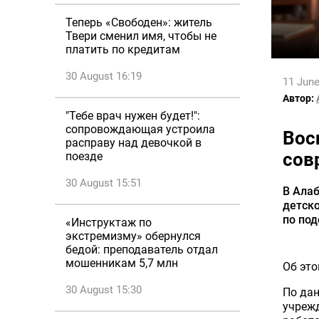
Теперь «Свободен»: житель
Твери сменил имя, чтобы не
платить по кредитам
30 August 16:19
11 June
Автор:
"Тебе врач нужен будет!":
сопровождающая устроила
Вос
расправу над девочкой в
сов
поезде
30 August 15:51
В Ала
детско
по под
«Инструктаж по
экстремизму» обернулся
бедой: преподаватель отдал
мошенникам 5,7 млн
Об эт
30 August 15:30
По дан
учрежд