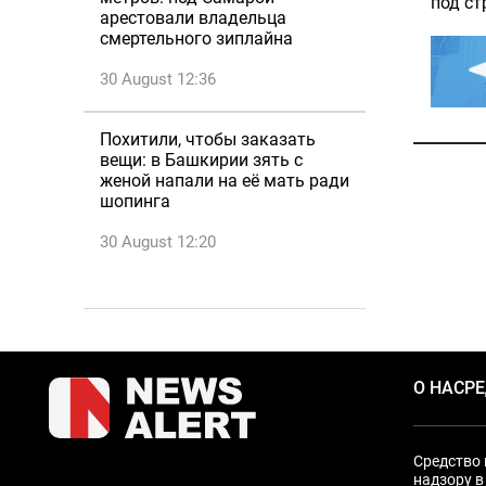
под ст
арестовали владельца
смертельного зиплайна
30 August 12:36
Похитили, чтобы заказать
вещи: в Башкирии зять с
женой напали на её мать ради
шопинга
30 August 12:20
О НАС
Р
Средство 
надзору в