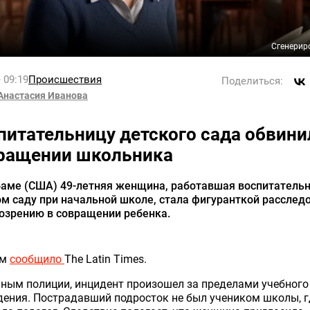
Сгенерир
 09:19
Происшествия
Поделиться:
Анастасия Иванова
питательницу детского сада обвини
ращении школьника
баме (США) 49-летняя женщина, работавшая воспитательн
м саду при начальной школе, стала фигуранткой расслед
озрению в совращении ребенка.
ом
сообщило
The Latin Times.
ным полиции, инцидент произошел за пределами учебного
ения. Пострадавший подросток не был учеником школы, г