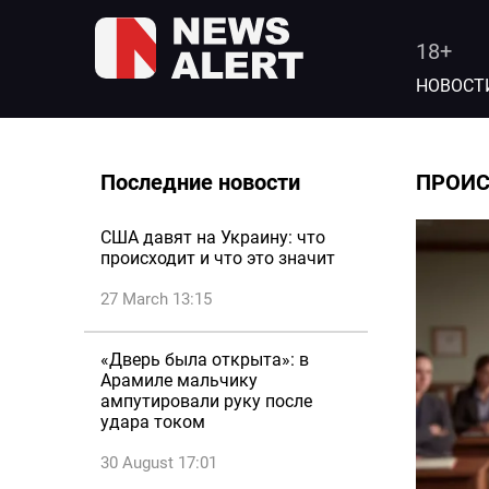
18+
НОВОСТ
Последние новости
ПРОИ
США давят на Украину: что
происходит и что это значит
27 March 13:15
«Дверь была открыта»: в
Арамиле мальчику
ампутировали руку после
удара током
30 August 17:01