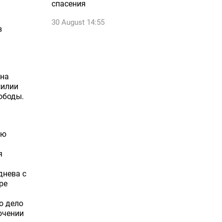
спасения
30 August 14:55
в
 на
силии
ободы.
юю
я
днева с
ре
о дело
ючении