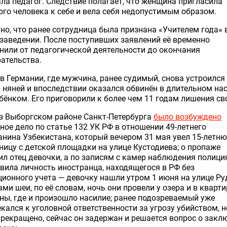
ла педагог. Следствие полагает, что женщина пригласила
го человека к себе и вела себя недопустимым образом.
но, что ранее сотрудница была признана «Учителем года» 
заведении. После поступивших заявлений её временно
нили от педагогической деятельности до окончания
ательства.
в Германии, где мужчина, ранее судимый, снова устроился
 няней и впоследствии оказался обвинён в длительном на
бёнком. Его приговорили к более чем 11 годам лишения св
в Выборгском районе Санкт-Петербурга
было возбуждено
ное дело по статье 132 УК РФ в отношении 49-летнего
нина Узбекистана, который вечером 31 мая увел 15-летн
ицу с детской площадки на улице Кустодиева; о пропаже
л отец девочки, а по записям с камер наблюдения полици
вила личность иностранца, находящегося в РФ без
ионного учета — девочку нашли утром 1 июня на улице Ру
ми шеи, по её словам, ночь они провели у озера и в кварти
ы, где и произошло насилие; ранее подозреваемый уже
кался к уголовной ответственности за угрозу убийством, н
рекращено, сейчас он задержан и решается вопрос о закл