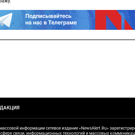
ражу.
ЕДАКЦИЯ
массовой информации сетевое издание «NewsAlert.Ru» зарегистри
 сфере связи, информационных технологий и массовых коммуникац