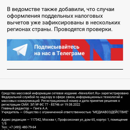
В ведомстве также добавили, что случаи
оформления поддельных налоговых
вычетов уже зафиксированы в нескольких
регионах страны. Проводятся проверки.
Средство массовой информации сетевое издание «NewsAlert.Ru» зарегистрировано
Федеральной службой по надзору в сфере связи, информационных технологий и
массовых коммуникаций. Регистрационный номер и дата принятия решения о
регистрации СМИ: ЭЛ № ФС 77 - 83746 от 19.08.2022
Главный редактор — Ганга А.А.
Учредитель — Общество с ограниченной ответственностью "МЕДИАВОЗДЕЙСТВИЕ"
Адрес редакции — 117342, Москва г, Профсоюзная ул, дом 65, корпус 1, помещение
1/5
Тел.: +7 (495) 480-79-64