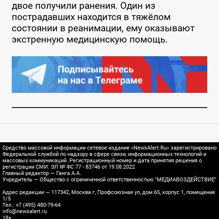
двое получили ранения. Один из
пострадавших находится в тяжёлом
состоянии в реанимации, ему оказывают
экстренную медицинскую помощь.
Средство массовой информации сетевое издание «NewsAlert.Ru» зарегистрировано
Федеральной службой по надзору в сфере связи, информационных технологий и
массовых коммуникаций. Регистрационный номер и дата принятия решения о
регистрации СМИ: ЭЛ № ФС 77 - 83746 от 19.08.2022
Главный редактор — Ганга А.А.
Учредитель — Общество с ограниченной ответственностью "МЕДИАВОЗДЕЙСТВИЕ"
Адрес редакции — 117342, Москва г, Профсоюзная ул, дом 65, корпус 1, помещение
1/5
Тел.: +7 (495) 480-79-64
info@newsalert.ru
18+