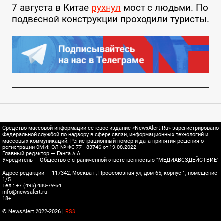
7 августа в Китае
рухнул
мост с людьми. По
подвесной конструкции проходили туристы.
Средство массовой информации сетевое издание «NewsAlert.Ru» зарегистрировано
Федеральной службой по надзору в сфере связи, информационных технологий и
массовых коммуникаций. Регистрационный номер и дата принятия решения о
регистрации СМИ: ЭЛ № ФС 77 - 83746 от 19.08.2022
Главный редактор — Ганга А.А.
Учредитель — Общество с ограниченной ответственностью "МЕДИАВОЗДЕЙСТВИЕ"
Адрес редакции — 117342, Москва г, Профсоюзная ул, дом 65, корпус 1, помещение
1/5
Тел.: +7 (495) 480-79-64
info@newsalert.ru
18+
© NewsAlert 2022-2026 |
RSS