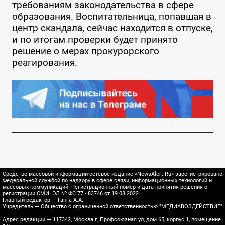
требованиям законодательства в сфере
образования. Воспитательница, попавшая в
центр скандала, сейчас находится в отпуске,
и по итогам проверки будет принято
решение о мерах прокурорского
реагирования.
Средство массовой информации сетевое издание «NewsAlert.Ru» зарегистрировано
Федеральной службой по надзору в сфере связи, информационных технологий и
массовых коммуникаций. Регистрационный номер и дата принятия решения о
регистрации СМИ: ЭЛ № ФС 77 - 83746 от 19.08.2022
Главный редактор — Ганга А.А.
Учредитель — Общество с ограниченной ответственностью "МЕДИАВОЗДЕЙСТВИЕ"
Адрес редакции — 117342, Москва г, Профсоюзная ул, дом 65, корпус 1, помещение