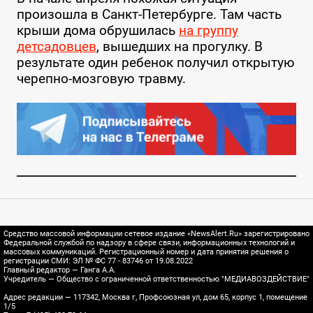
произошла в Санкт-Петербурге. Там часть
крыши дома обрушилась
на группу
детсадовцев
, вышедших на прогулку. В
результате один ребенок получил открытую
черепно-мозговую травму.
Средство массовой информации сетевое издание «NewsAlert.Ru» зарегистрировано
Федеральной службой по надзору в сфере связи, информационных технологий и
массовых коммуникаций. Регистрационный номер и дата принятия решения о
регистрации СМИ: ЭЛ № ФС 77 - 83746 от 19.08.2022
Главный редактор — Ганга А.А.
Учредитель — Общество с ограниченной ответственностью "МЕДИАВОЗДЕЙСТВИЕ"
Адрес редакции — 117342, Москва г, Профсоюзная ул, дом 65, корпус 1, помещение
1/5