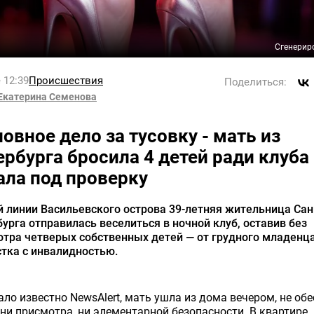
Сгенерир
 12:39
Происшествия
Поделиться:
Екатерина Семенова
ловное дело за тусовку - мать из
ербурга бросила 4 детей ради клуба
ала под проверку
й линии Васильевского острова 39-летняя жительница Сан
урга отправилась веселиться в ночной клуб, оставив без
тра четверых собственных детей — от грудного младенц
тка с инвалидностью.
ало известно NewsAlert, мать ушла из дома вечером, не об
ни присмотра, ни элементарной безопасности. В квартире