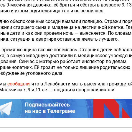
сь 9-месячная девочка, её братья и сёстры в возрасте 9, 13
очью и утром родительница так и не вернулась.
удню обеспокоенные соседи вызвали полицию. Стражи пор
жили старшего сына и младенца на лестничной клетке. Гд
ные дети и как они провели ночь — выясняется. По словам
ика, ситуация в квартире оставляла желать лучшего.
 время женщина всё же появилась. Старших детей забрала
ка, а самую младшую доставили в медицинское учреждени
ования. Сейчас с матерью работает инспектор по делам
ршеннолетних. Ей грозит не только лишение родительских 
озбуждение уголовного дела.
 мы
сообщали
, что в Ленобласти мать выселила троих дете
Мальчики 7, 9 и 11 лет голодали и попрошайничали.