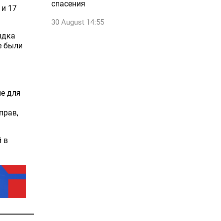
спасения
 и 17
30 August 14:55
ядка
е были
е для
прав,
й в