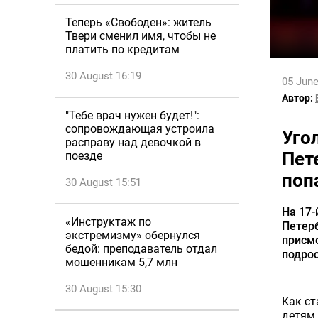
Теперь «Свободен»: житель
Твери сменил имя, чтобы не
платить по кредитам
30 August 16:19
05 June
Автор:
"Тебе врач нужен будет!":
сопровождающая устроила
Уго
расправу над девочкой в
Пет
поезде
поп
30 August 15:51
На 17-
«Инструктаж по
Петерб
экстремизму» обернулся
присмо
бедой: преподаватель отдал
подрос
мошенникам 5,7 млн
30 August 15:30
Как ст
детям 