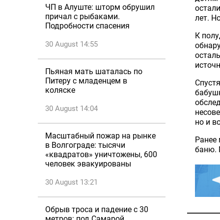
ЧП в Алуште: шторм обрушил
остали
причал с рыбаками.
лет. Н
Подробности спасения
К пол
30 August 14:55
обнару
осталь
источн
Пьяная мать шаталась по
Питеру с младенцем в
Спустя
коляске
бабуш
обслед
30 August 14:04
несове
но и в
Масштабный пожар на рынке
Ранее
в Волгограде: тысячи
баню. 
«квадратов» уничтожены, 600
человек эвакуированы
30 August 13:21
Обрыв троса и падение с 30
метров: под Самарой