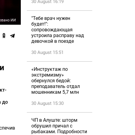
30 August 16:19
"Тебе врач нужен
овано ИИ
будет!":
сопровождающая
устроила расправу над
девочкой в поезде
30 August 15:51
 и
«Инструктаж по
экстремизму»
обернулся бедой:
преподаватель отдал
кт-
мошенникам 5,7 млн
а до
30 August 15:30
ЧП в Алуште: шторм
обрушил причал с
еспечив
рыбаками. Подробности