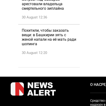
арестовали владельца
смертельного зиплайна
30 August 12:36
Похитили, чтобы заказать
вещи: в Башкирии зять с
женой напали на её мать ради
шопинга
30 August 12:20
О НАС
Р
Средство 
надзору в