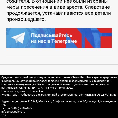
сожителя. В отношении нее были избраны
меры пресечения в виде ареста. Следствие
продолжается, устанавливаются все детали
произошедшего.
Средство массовой информации сетевое издание «NewsAlert.Ru» зарегистрировано
Федеральной службой по надзору в сфере связи, информационных технологий и
массовых коммуникаций. Регистрационный номер и дата принятия решения о
регистрации СМИ: ЭЛ № ФС 77 - 83746 от 19.08.2022
Главный редактор — Ганга А.А.
Учредитель — Общество с ограниченной ответственностью "МЕДИАВОЗДЕЙСТВИЕ"
Адрес редакции — 117342, Москва г, Профсоюзная ул, дом 65, корпус 1, помещение
1/5
Тел.: +7 (495) 480-79-64
info@newsalert.ru
18+