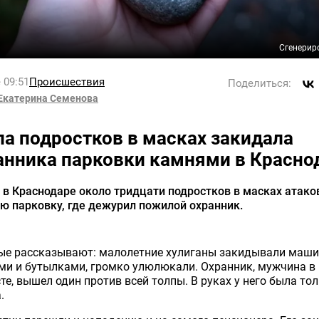
Сгенерир
 09:51
Происшествия
Поделиться:
Екатерина Семенова
па подростков в масках закидала
анника парковки камнями в Красно
в Краснодаре около тридцати подростков в масках атако
ю парковку, где дежурил пожилой охранник.
ые рассказывают: малолетние хулиганы закидывали маш
ми и бутылками, громко улюлюкали. Охранник, мужчина в
те, вышел один против всей толпы. В руках у него была то
.