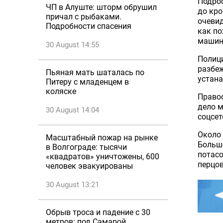
Подрос
ЧП в Алуште: шторм обрушил
до кро
причал с рыбаками.
очевид
Подробности спасения
как по
машин
30 August 14:55
Полици
разбе
Пьяная мать шаталась по
устана
Питеру с младенцем в
коляске
Правоо
дело м
30 August 14:04
соцсет
Около
Масштабный пожар на рынке
Большо
в Волгограде: тысячи
потасо
«квадратов» уничтожены, 600
перцо
человек эвакуированы
30 August 13:21
Обрыв троса и падение с 30
метров: под Самарой