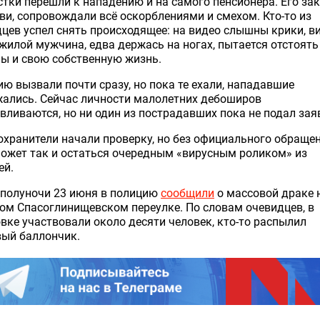
тки перешли к нападению и на самого пенсионера. Его за
ви, сопровождали всё оскорблениями и смехом. Кто-то из
цев успел снять происходящее: на видео слышны крики, в
жилой мужчина, едва держась на ногах, пытается отстоять
ы и свою собственную жизнь.
ю вызвали почти сразу, но пока те ехали, нападавшие
жались. Сейчас личности малолетних дебоширов
вливаются, но ни один из пострадавших пока не подал зая
хранители начали проверку, но без официального обраще
ожет так и остаться очередным «вирусным роликом» из
ей.
 полуночи 23 июня в полицию
сообщили
о массовой драке 
м Спасоглинищевском переулке. По словам очевидцев, в
вке участвовали около десяти человек, кто-то распылил
вый баллончик.