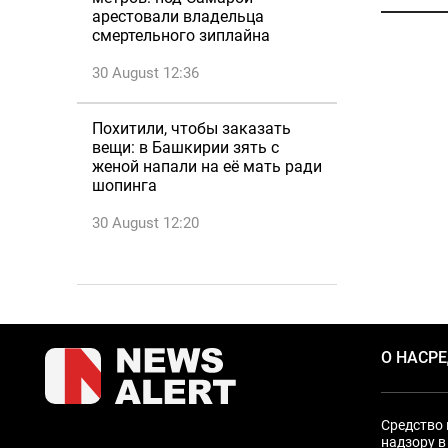
арестовали владельца
смертельного зиплайна
30 August 12:36
Похитили, чтобы заказать
вещи: в Башкирии зять с
женой напали на её мать ради
шопинга
30 August 12:20
О НАС
Р
Средство 
надзору в