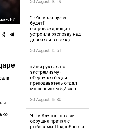
30 August 16:19
"Тебе врач нужен
овано ИИ
будет!":
сопровождающая
устроила расправу над
девочкой в поезде
30 August 15:51
даре
«Инструктаж по
экстремизму»
обернулся бедой:
вали
преподаватель отдал
мошенникам 5,7 млн
30 August 15:30
ины
лько
ЧП в Алуште: шторм
обрушил причал с
рыбаками. Подробности