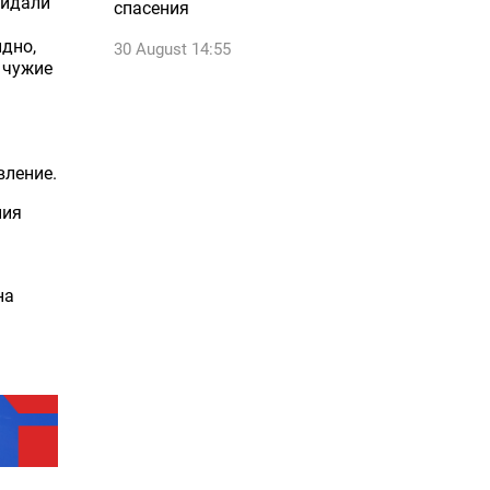
кидали
спасения
идно,
30 August 14:55
 чужие
вление.
ния
на