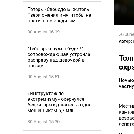
Теперь «Свободен»: житель
Твери сменил имя, чтобы не
платить по кредитам
30 August 16:19
26 June
Автор:
"Тебе врач нужен будет!":
сопровождающая устроила
Тол
расправу над девочкой в
охр
поезде
30 August 15:51
Ночью 
частну
«Инструктаж по
экстремизму» обернулся
бедой: преподаватель отдал
Местн
мошенникам 5,7 млн
камня
возрас
30 August 15:30
лопата