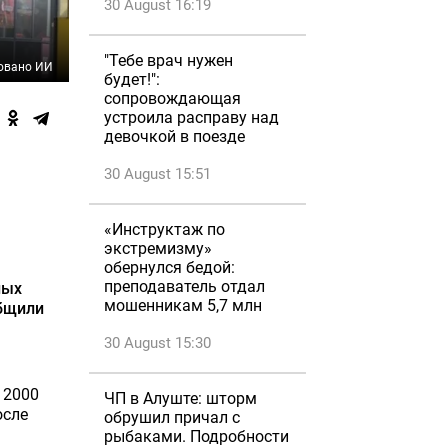
30 August 16:19
"Тебе врач нужен
овано ИИ
будет!":
сопровождающая
устроила расправу над
девочкой в поезде
30 August 15:51
«Инструктаж по
экстремизму»
обернулся бедой:
преподаватель отдал
ных
мошенникам 5,7 млн
общили
30 August 15:30
 2000
ЧП в Алуште: шторм
осле
обрушил причал с
рыбаками. Подробности