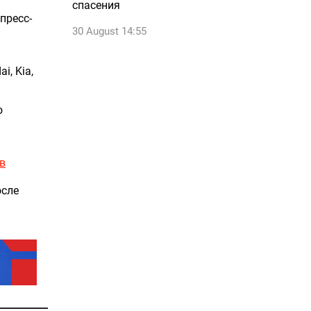
спасения
пресс-
30 August 14:55
, Kia,
о
в
осле