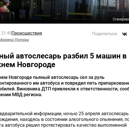
Сгенерир
l 21:45
Происшествия
Поделиться:
Марина Попова
ный автослесарь разбил 5 машин в
нем Новгороде
ем Новгороде пьяный автослесарь сел за руль
онтированного им автобуса и повредил пять припаркован
билей. Виновника ДТП привлекли к ответственности, со
лении МВД региона.
едварительной информации, ночью 25 апреля автослесарь
ождения, находясь в состоянии алкогольного опьянения, п
а автобуса решил протестировать качество выполненной