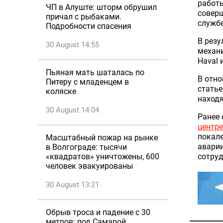
работы
ЧП в Алуште: шторм обрушил
соверш
причал с рыбаками.
службе
Подробности спасения
В резу
30 August 14:55
механи
Haval 
Пьяная мать шаталась по
В отн
Питеру с младенцем в
статье
коляске
находя
30 August 14:04
Ранее 
центре
покале
Масштабный пожар на рынке
аварии
в Волгограде: тысячи
сотру
«квадратов» уничтожены, 600
человек эвакуированы
30 August 13:21
Обрыв троса и падение с 30
метров: под Самарой