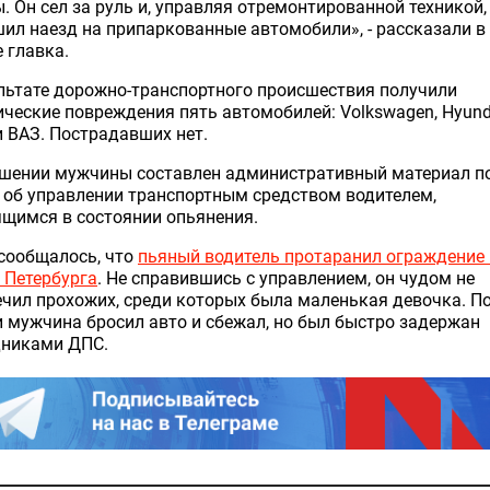
. Он сел за руль и, управляя отремонтированной техникой,
ил наезд на припаркованные автомобили», - рассказали в 
 главка.
льтате дорожно-транспортного происшествия получили
ческие повреждения пять автомобилей: Volkswagen, Hyundai
и ВАЗ. Пострадавших нет.
ошении мужчины составлен административный материал п
 об управлении транспортным средством водителем,
щимся в состоянии опьянения.
сообщалось, что
пьяный водитель протаранил ограждение 
 Петербурга
. Не справившись с управлением, он чудом не
чил прохожих, среди которых была маленькая девочка. П
 мужчина бросил авто и сбежал, но был быстро задержан
дниками ДПС.