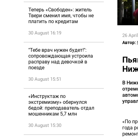
Теперь «Свободен»: житель
Твери сменил имя, чтобы не
платить по кредитам
30 August 16:19
26 Apri
Автор:
"Тебе врач нужен будет!":
сопровождающая устроила
Пья
расправу над девочкой в
Ниж
поезде
30 August 15:51
В Нижн
отрем
автомо
«Инструктаж по
управ
экстремизму» обернулся
бедой: преподаватель отдал
мошенникам 5,7 млн
«По пр
30 August 15:30
года р
ремонт