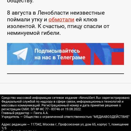
обществу.
8 августа в Ленобласти неизвестные
поймали утку и
обмотали
ей клюв
изолентой. К счастью, птицу спасли от
неминуемой гибели.
Средство массовой информации сетевое издание «NewsAlert.Ru» зарегистрировано
Федеральной службой по надзору в сфере связи, информационных технологий и
массовых коммуникаций. Регистрационный номер и дата принятия решения о
регистрации СМИ: ЭЛ № ФС 77 - 83746 от 19.08.2022
Главный редактор — Ганга А.А.
Учредитель — Общество с ограниченной ответственностью "МЕДИАВОЗДЕЙСТВИЕ"
Адрес редакции — 117342, Москва г, Профсоюзная ул, дом 65, корпус 1, помещение
1/5