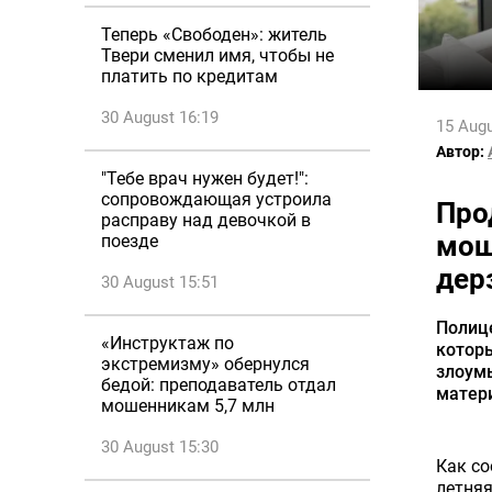
Теперь «Свободен»: житель
Твери сменил имя, чтобы не
платить по кредитам
30 August 16:19
15 Augu
Автор:
"Тебе врач нужен будет!":
сопровождающая устроила
Про
расправу над девочкой в
мош
поезде
дер
30 August 15:51
Полиц
«Инструктаж по
котор
экстремизму» обернулся
злоумы
бедой: преподаватель отдал
матери
мошенникам 5,7 млн
30 August 15:30
Как со
летняя