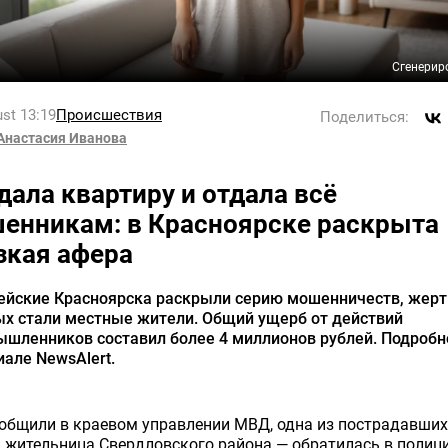
Сгенерир
st 13:19
Происшествия
Поделиться:
Анастасия Иванова
дала квартиру и отдала всё
енникам: в Красноярске раскрыта
зкая афера
ейские Красноярска раскрыли серию мошенничеств, жер
ых стали местные жители. Общий ущерб от действий
шленников составил более 4 миллионов рублей. Подробн
але NewsAlert.
общили в краевом управлении МВД, одна из пострадавших
 жительница Свердловского района — обратилась в полиц