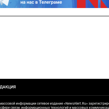
ЕДАКЦИЯ
массовой информации сетевое издание «NewsAlert.Ru» зарегистри
 сфере связи, информационных технологий и массовых коммуникац