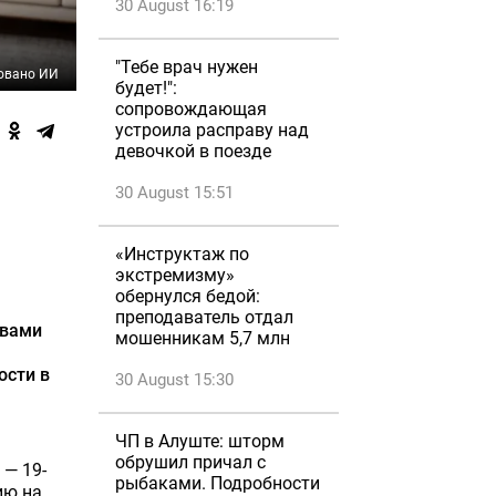
30 August 16:19
"Тебе врач нужен
овано ИИ
будет!":
сопровождающая
устроила расправу над
девочкой в поезде
30 August 15:51
«Инструктаж по
экстремизму»
обернулся бедой:
преподаватель отдал
твами
мошенникам 5,7 млн
ости в
30 August 15:30
ЧП в Алуште: шторм
обрушил причал с
 — 19-
рыбаками. Подробности
ию на