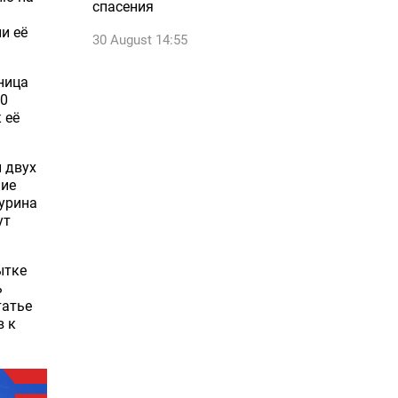
спасения
и её
30 August 14:55
ница
00
 её
 двух
ние
турина
ут
ытке
ь
татье
в к