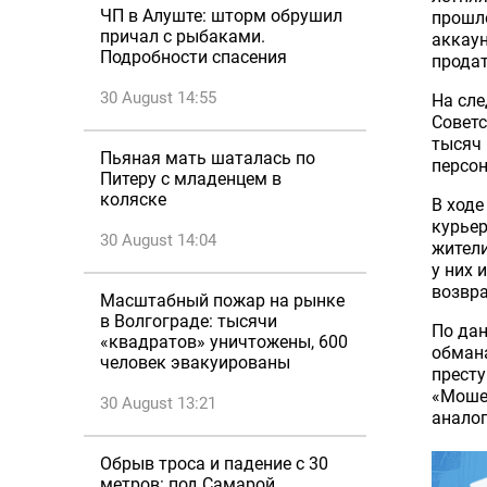
ЧП в Алуште: шторм обрушил
прошло
причал с рыбаками.
аккаун
Подробности спасения
продат
30 August 14:55
На сле
Советс
тысяч 
Пьяная мать шаталась по
персо
Питеру с младенцем в
коляске
В ходе
курьер
30 August 14:04
жители
у них 
возвр
Масштабный пожар на рынке
в Волгограде: тысячи
По дан
«квадратов» уничтожены, 600
обмана
человек эвакуированы
престу
«Мошен
30 August 13:21
аналог
Обрыв троса и падение с 30
метров: под Самарой