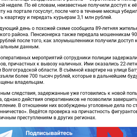
й неделе. По её словам, неизвестные получили доступ к её
ту на портале госуслуг, после чего в течение месяца убедил
ь квартиру и передать курьерам 3,1 млн рублей.
дующий день о похожей схеме сообщила 89-летняя житель
кого района. Пенсионерка также передала мошенникам 9
рублей после того, как злоумышленники получили доступ к
нальным данным.
 оперативных мероприятий сотрудники полиции задержали
ов, причастных к вывозу наличных. Ими оказались 22-лет
 Волгоградской области. В съёмной квартире на улице Ба
изъяли более 700 тысяч рублей, которые в дальнейшем буд
ащены владельцам.
ным следствия, задержанные уже готовились к новой поп
, однако действия оперативников не позволили завершит
пление. В отношении них возбуждены уголовные дела по с
ничество». Ведётся проверка на причастность фигуранто
ичным преступлениям в других регионах.