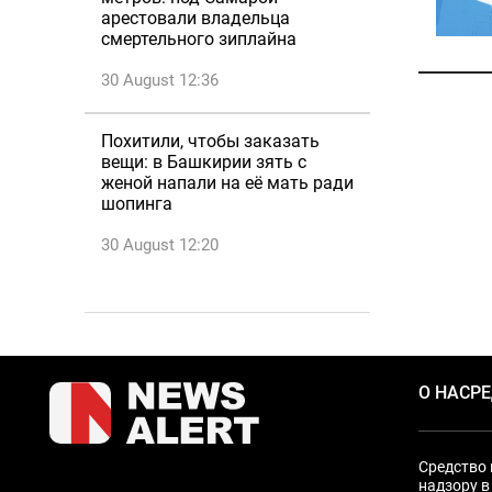
арестовали владельца
смертельного зиплайна
30 August 12:36
Похитили, чтобы заказать
вещи: в Башкирии зять с
женой напали на её мать ради
шопинга
30 August 12:20
О НАС
Р
Средство 
надзору в