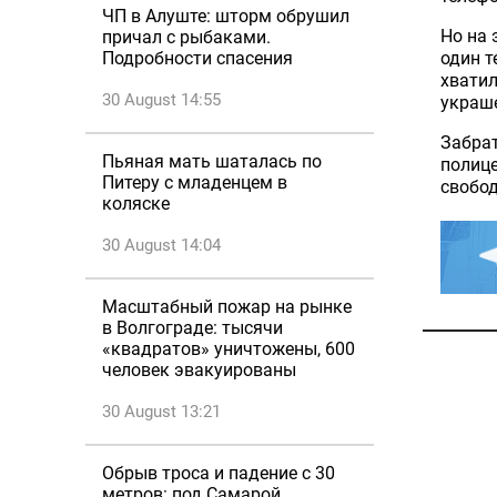
ЧП в Алуште: шторм обрушил
Но на 
причал с рыбаками.
один т
Подробности спасения
хватил
30 August 14:55
украше
Забрат
Пьяная мать шаталась по
полице
Питеру с младенцем в
свобо
коляске
30 August 14:04
Масштабный пожар на рынке
в Волгограде: тысячи
«квадратов» уничтожены, 600
человек эвакуированы
30 August 13:21
Обрыв троса и падение с 30
метров: под Самарой