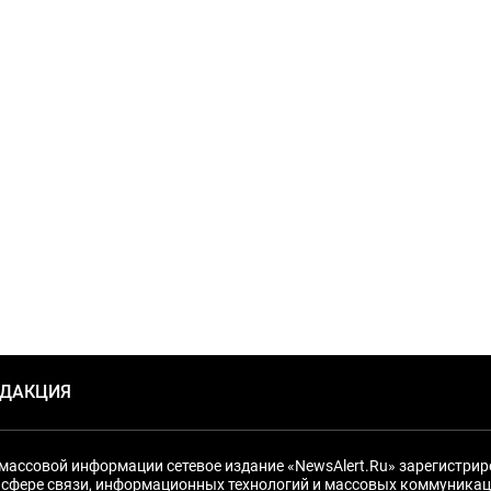
ЕДАКЦИЯ
массовой информации сетевое издание «NewsAlert.Ru» зарегистри
 сфере связи, информационных технологий и массовых коммуникац