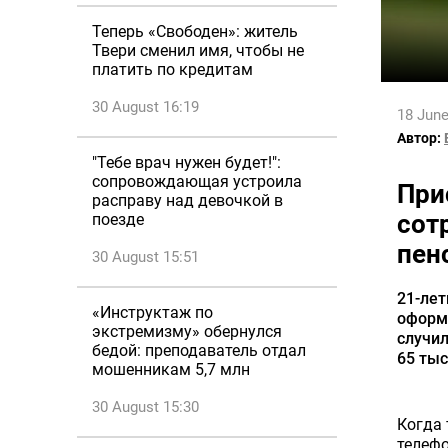
Теперь «Свободен»: житель
Твери сменил имя, чтобы не
платить по кредитам
30 August 16:19
18 June
Автор:
"Тебе врач нужен будет!":
сопровождающая устроила
При
расправу над девочкой в
сот
поезде
пен
30 August 15:51
21-ле
«Инструктаж по
оформ
экстремизму» обернулся
случил
бедой: преподаватель отдал
65 тыс
мошенникам 5,7 млн
30 August 15:30
Когда 
телефо