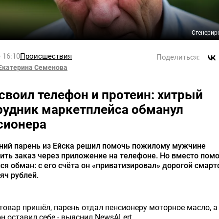
Сгенерир
 16:10
Происшествия
Поделиться:
Екатерина Семенова
своил телефон и протеин: хитрый
рудник маркетплейса обманул
сионера
тний парень из Ейска решил помочь пожилому мужчине
ить заказ через приложение на телефоне. Но вместо пом
ся обман: с его счёта он «приватизировал» дорогой смарт
яч рублей.
товар пришёл, парень отдал пенсионеру моторное масло, а
н оставил себе - выяснил NewsALert.