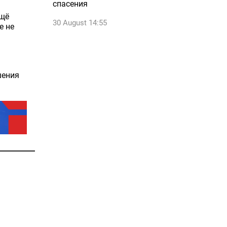
спасения
ещё
30 August 14:55
е не
шения