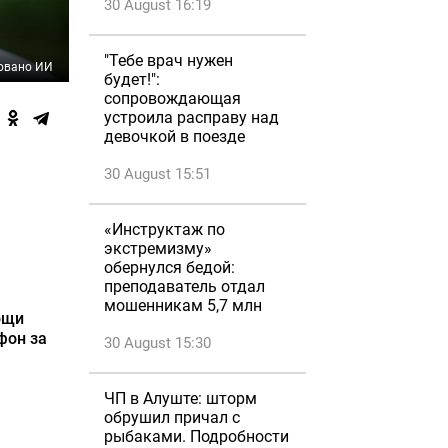
30 August 16:19
"Тебе врач нужен
овано ИИ
будет!":
сопровождающая
устроила расправу над
девочкой в поезде
30 August 15:51
«Инструктаж по
экстремизму»
обернулся бедой:
преподаватель отдал
мошенникам 5,7 млн
ощи
фон за
30 August 15:30
ЧП в Алуште: шторм
обрушил причал с
рыбаками. Подробности