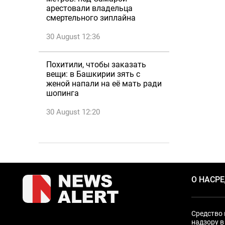
арестовали владельца
смертельного зиплайна
30 August 12:36
Похитили, чтобы заказать
вещи: в Башкирии зять с
женой напали на её мать ради
шопинга
30 August 12:20
О НАС
Р
Средство 
надзору в