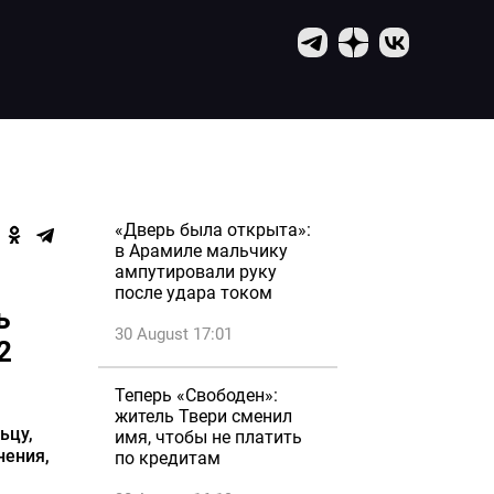
«Дверь была открыта»:
в Арамиле мальчику
ампутировали руку
после удара током
ь
30 August 17:01
2
Теперь «Свободен»:
житель Твери сменил
ьцу,
имя, чтобы не платить
нения,
по кредитам