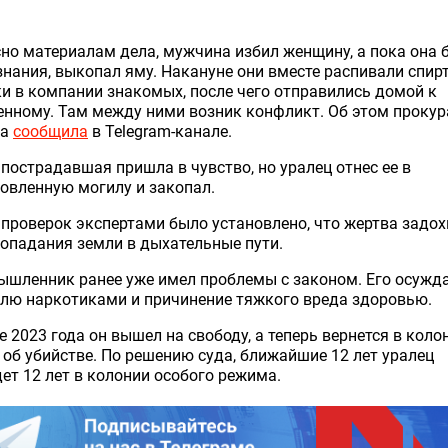
но материалам дела, мужчина избил женщину, а пока она 
знания, выкопал яму. Накануне они вместе распивали спир
и в компании знакомых, после чего отправились домой к
нному. Там между ними возник конфликт. Об этом прокур
на
сообщила
в Telegram-канале.
пострадавшая пришла в чувство, но уралец отнес ее в
овленную могилу и закопал.
 проверок экспертами было установлено, что жертва задо
попадания земли в дыхательные пути.
шленник ранее уже имел проблемы с законом. Его осужда
лю наркотиками и причинение тяжкого вреда здоровью.
е 2023 года он вышел на свободу, а теперь вернется в коло
 об убийстве. По решению суда, ближайшие 12 лет уралец
ет 12 лет в колонии особого режима.