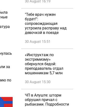
30 August 16:19
была
"Тебе врач нужен
тные
будет!":
сопровождающая
атура
устроила расправу над
девочкой в поезде
30 August 15:51
хнулась
«Инструктаж по
экстремизму»
обернулся бедой:
ли за
преподаватель отдал
мошенникам 5,7 млн
нию по
30 August 15:30
ЧП в Алуште: шторм
обрушил причал с
рыбаками. Подробности