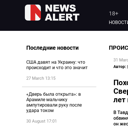
18+
НОВОСТ
Последние новости
ПРОИ
31 Marc
США давят на Украину: что
Автор:
происходит и что это значит
27 March 13:15
Пох
Све
«Дверь была открыта»: в
лет
Арамиле мальчику
ампутировали руку после
удара током
В Тавд
обвиня
30 August 17:01
он жес