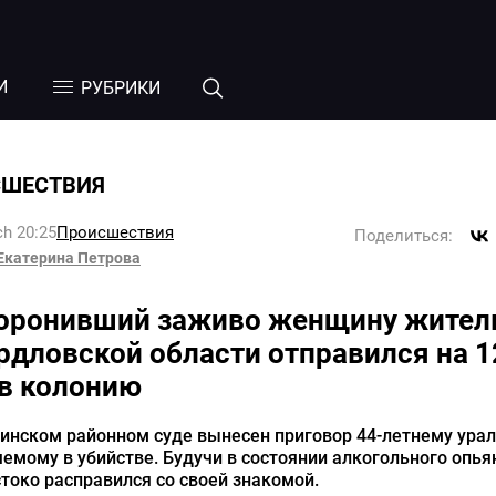
И
РУБРИКИ
СШЕСТВИЯ
h 20:25
Происшествия
Поделиться:
Екатерина Петрова
оронивший заживо женщину жител
рдловской области отправился на 1
 в колонию
инском районном суде вынесен приговор 44-летнему урал
емому в убийстве. Будучи в состоянии алкогольного опья
токо расправился со своей знакомой.