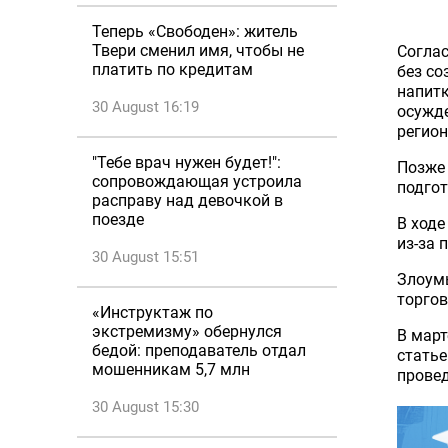
Теперь «Свободен»: житель
Твери сменил имя, чтобы не
Соглас
платить по кредитам
без со
напитк
30 August 16:19
осужде
регио
"Тебе врач нужен будет!":
Позже 
сопровождающая устроила
подгот
расправу над девочкой в
поезде
В ходе
из-за 
30 August 15:51
Злоумы
торгов
«Инструктаж по
экстремизму» обернулся
В март
бедой: преподаватель отдал
статье
мошенникам 5,7 млн
провед
30 August 15:30