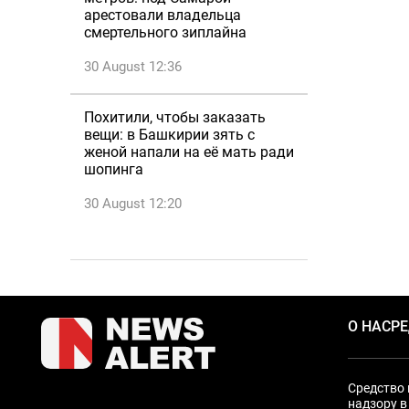
арестовали владельца
смертельного зиплайна
30 August 12:36
Похитили, чтобы заказать
вещи: в Башкирии зять с
женой напали на её мать ради
шопинга
30 August 12:20
О НАС
Р
Средство 
надзору в