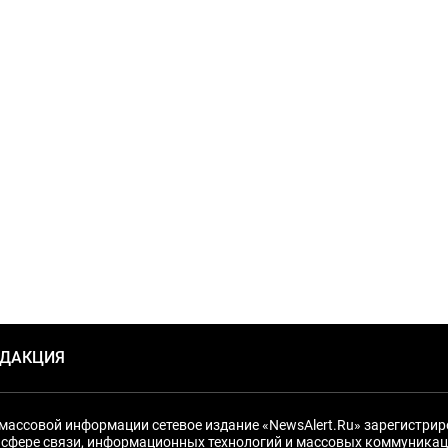
ЕДАКЦИЯ
массовой информации сетевое издание «NewsAlert.Ru» зарегистри
 сфере связи, информационных технологий и массовых коммуникац