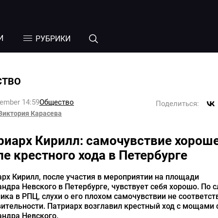
И
РУБРИКИ
СТВО
tember 14:59
Общество
Поделиться:
Виктория Карасева
риарх Кирилл: самочувствие хорош
ле крестного хода в Петербурге
рх Кирилл, после участия в мероприятии на площади
ндра Невского в Петербурге, чувствует себя хорошо. По 
ика в РПЦ, слухи о его плохом самочувствии не соответс
ительности. Патриарх возглавил крестный ход с мощами 
андра Невского.