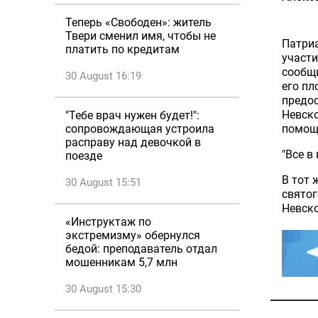
Теперь «Свободен»: житель
Твери сменил имя, чтобы не
Патриа
платить по кредитам
участи
сообщи
30 August 16:19
его пл
предос
Невско
"Тебе врач нужен будет!":
сопровождающая устроила
помощ
расправу над девочкой в
"Все в
поезде
В тот 
30 August 15:51
святог
Невско
«Инструктаж по
экстремизму» обернулся
бедой: преподаватель отдал
мошенникам 5,7 млн
30 August 15:30