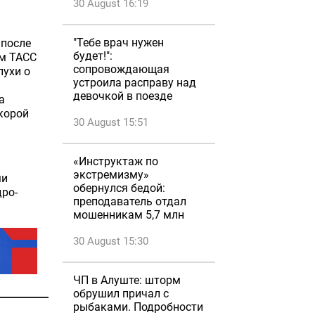
30 August 16:19
"Тебе врач нужен
 после
будет!":
ом ТАСС
сопровождающая
лухи о
устроила расправу над
девочкой в поезде
а
скорой
30 August 15:51
«Инструктаж по
экстремизму»
ми
обернулся бедой:
дро-
преподаватель отдал
мошенникам 5,7 млн
30 August 15:30
ЧП в Алуште: шторм
обрушил причал с
рыбаками. Подробности