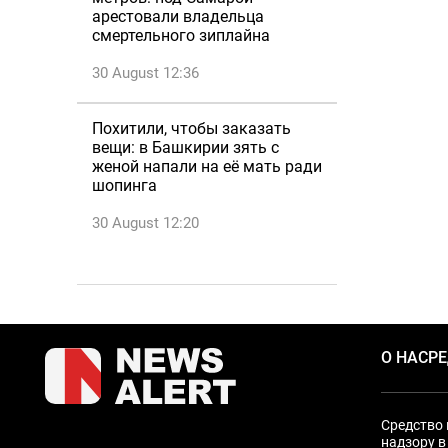
арестовали владельца
смертельного зиплайна
30 August 12:36
Похитили, чтобы заказать
вещи: в Башкирии зять с
женой напали на её мать ради
шопинга
30 August 12:20
О НАС
Р
Средство 
надзору в