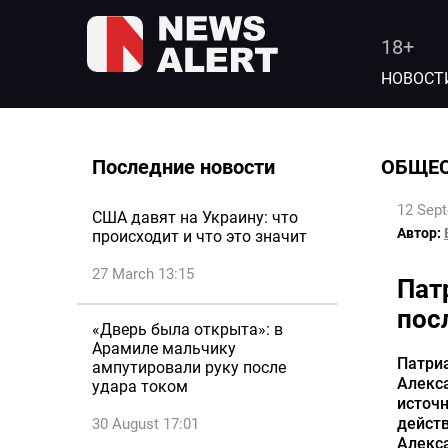
18+
НОВОСТ
Последние новости
ОБЩЕ
12 Sep
США давят на Украину: что
Автор:
происходит и что это значит
27 March 13:15
Пат
пос
«Дверь была открыта»: в
Арамиле мальчику
Патриа
ампутировали руку после
Алекса
удара током
источн
действ
30 August 17:01
Алекс