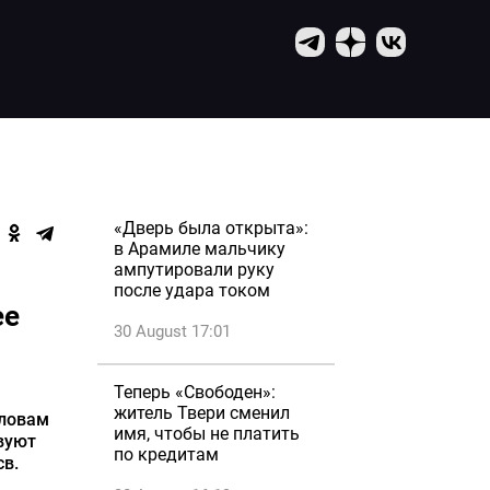
«Дверь была открыта»:
в Арамиле мальчику
ампутировали руку
после удара током
ее
30 August 17:01
Теперь «Свободен»:
житель Твери сменил
словам
имя, чтобы не платить
твуют
по кредитам
св.