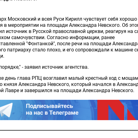
рх Московский и всея Руси Кирилл чувствует себя хорошо
я в мероприятии на площади Александра Невского. Об эт
л источник в Русской православной церкви, реагируя на с
охом самочувствии. Согласно информации, ранее
тавленной "Фонтанкой", после речи на площади Александр
го патриарху стало плохо, и его сопровождали к машине 
и.
 порядке," - заявил источник агентства.
же день глава РПЦ возглавил малый крестный ход с моща
о князя Александра Невского, который начался в Алексан
й Лавре и завершился на площади Александра Невского.