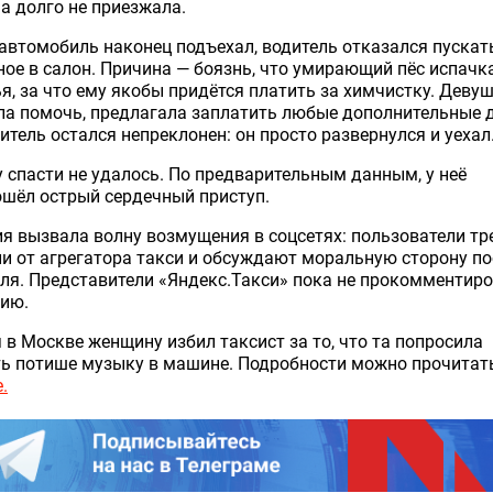
 долго не приезжала.
автомобиль наконец подъехал, водитель отказался пускат
ое в салон. Причина — боязнь, что умирающий пёс испачк
я, за что ему якобы придётся платить за химчистку. Деву
а помочь, предлагала заплатить любые дополнительные д
итель остался непреклонен: он просто развернулся и уехал
 спасти не удалось. По предварительным данным, у неё
шёл острый сердечный приступ.
я вызвала волну возмущения в соцсетях: пользователи т
и от агрегатора такси и обсуждают моральную сторону п
ля. Представители «Яндекс.Такси» пока не прокомментир
цию.
 в Москве женщину избил таксист за то, что та попросила
ть потише музыку в машине. Подробности можно прочита
.