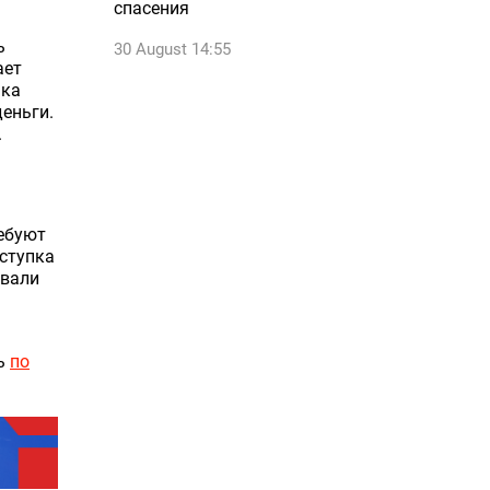
спасения
ь
30 August 14:55
ает
шка
еньги.
.
ребуют
оступка
овали
ть
по