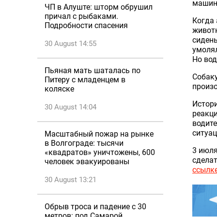
машина
ЧП в Алуште: шторм обрушил
причал с рыбаками.
Когда 
Подробности спасения
животн
сидень
30 August 14:55
умолял
Но вод
Пьяная мать шаталась по
Собаку
Питеру с младенцем в
произо
коляске
Истори
30 August 14:04
реакци
водите
ситуа
Масштабный пожар на рынке
в Волгограде: тысячи
3 июля
«квадратов» уничтожены, 600
сдела
человек эвакуированы
ссылке
30 August 13:21
Обрыв троса и падение с 30
метров: под Самарой