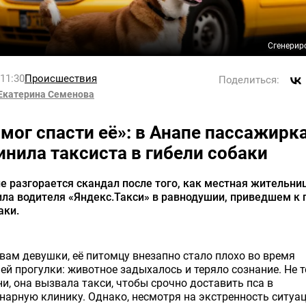
Сгенерир
 11:30
Происшествия
Поделиться:
Екатерина Семенова
 мог спасти её»: в Анапе пассажирк
инила таксиста в гибели собаки
е разгорается скандал после того, как местная жительни
ла водителя «Яндекс.Такси» в равнодушии, приведшем к 
аки.
вам девушки, её питомцу внезапно стало плохо во время
ей прогулки: животное задыхалось и теряло сознание. Не 
и, она вызвала такси, чтобы срочно доставить пса в
нарную клинику. Однако, несмотря на экстренность ситуац