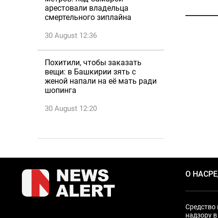
арестовали владельца
смертельного зиплайна
30 August 12:36
Похитили, чтобы заказать
вещи: в Башкирии зять с
женой напали на её мать ради
шопинга
30 August 12:20
О НАС
Р
Средство 
надзору в