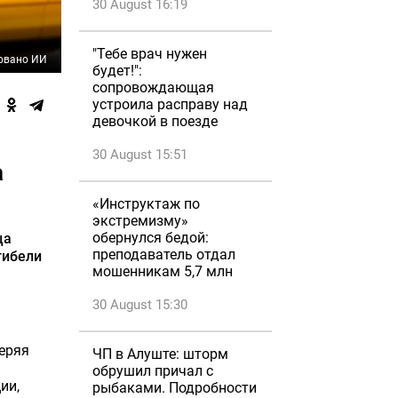
30 August 16:19
"Тебе врач нужен
овано ИИ
будет!":
сопровождающая
устроила расправу над
девочкой в поезде
30 August 15:51
а
«Инструктаж по
экстремизму»
обернулся бедой:
ца
преподаватель отдал
гибели
мошенникам 5,7 млн
30 August 15:30
теряя
ЧП в Алуште: шторм
обрушил причал с
ии,
рыбаками. Подробности