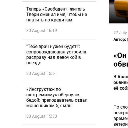
Теперь «Свободен»: житель
Твери сменил имя, чтобы не
платить по кредитам
30 August 16:19
27 July
Автор:
"Тебе врач нужен будет!":
сопровождающая устроила
«Он
расправу над девочкой в
обв
поезде
30 August 15:51
В Анап
обвини
её соб
«Инструктаж по
экстремизму» обернулся
бедой: преподаватель отдал
мошенникам 5,7 млн
По сло
вечерн
30 August 15:30
времен
ветери