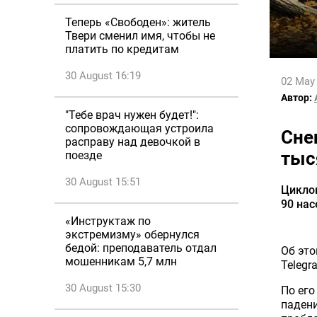
Теперь «Свободен»: житель
Твери сменил имя, чтобы не
платить по кредитам
30 August 16:19
02 May
Автор:
"Тебе врач нужен будет!":
сопровождающая устроила
Сне
расправу над девочкой в
тыс
поезде
30 August 15:51
Циклон
90 нас
«Инструктаж по
экстремизму» обернулся
бедой: преподаватель отдал
Об эт
мошенникам 5,7 млн
Telegr
30 August 15:30
По его
паден