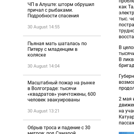
пробле
ЧП в Алуште: шторм обрушил
как Та
причал с рыбаками.
электр
Подробности спасения
тыс. ч
постра
30 August 14:55
трудно
восста
Пьяная мать шаталась по
В цело
Питеру с младенцем в
тысячи
коляске
В ликв
бригад
30 August 14:04
Губерн
возмож
Масштабный пожар на рынке
продо
в Волгограде: тысячи
«квадратов» уничтожены, 600
2 мая 
человек эвакуированы
движе
на уча
30 August 13:21
Катуар
пасса
Обрыв троса и падение с 30
метров: под Самарой