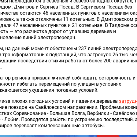
мы наблюдаются в северных и северо-западных округах, 
лдом, Дмитров и Сергиев Посад. В Сергиевом Посаде без
ичества остаются 46 населенных пунктов с населением око
еловек, а также отключены 11 котельных. В Дмитровском 
дали 47 населенных пунктов и 21 котельная. В Талдоме о
сть — это расчистка дорог от упавших деревьев и
новление линий электропередач.
м, на данный момент обесточены 237 линий электропередач
 трансформаторных подстанций, что затронуло 26 тыс. че
идации последствий стихии работают более 200 аварийны
.
атор региона призвал жителей соблюдать осторожность и
ности избегать перемещений по улицам в условиях
лжающегося ухудшения погодных условий.
из-за плохих погодных условий и падения деревьев
затруд
ние поездов на Савёловском направлении. Проблемы возн
стках Соревнование - Большая Волга, Вербилки - Савёлово 
 - Лобня. Проводятся работы по устранению последствий, 
жиров перевозят компенсационные автобусы.