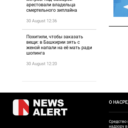
арестовали владельца
смертельного зиплайна
30 August 12:36
Похитили, чтобы заказать
вещи: в Башкирии зять с
женой напали на её мать ради
шопинга
30 August 12:20
О НАС
Р
Средство 
надзору в