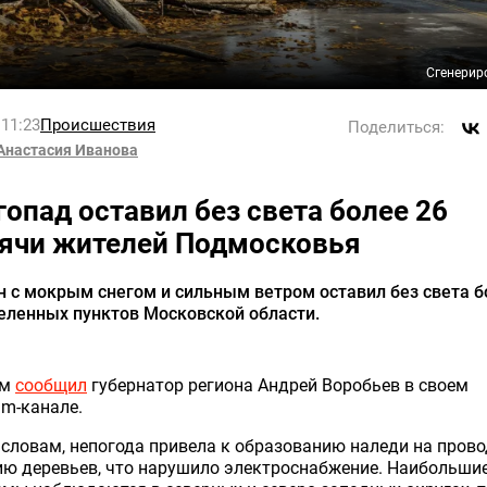
Сгенерир
 11:23
Происшествия
Поделиться:
Анастасия Иванова
гопад оставил без света более 26
ячи жителей Подмосковья
 с мокрым снегом и сильным ветром оставил без света б
еленных пунктов Московской области.
ом
сообщил
губернатор региона Андрей Воробьев в своем
am-канале.
 словам, непогода привела к образованию наледи на прово
ию деревьев, что нарушило электроснабжение. Наибольши