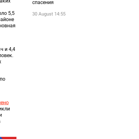
таких
спасения
ло 5,5
30 August 14:55
районе
сновная
 и 4,4
ловек.
х
 по
нено
икли
и
а