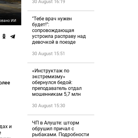
30 August 16:19
"Тебе врач нужен
овано ИИ
будет!":
сопровождающая
устроила расправу над
девочкой в поезде
30 August 15:51
«Инструктаж по
экстремизму»
обернулся бедой:
олее
преподаватель отдал
мошенникам 5,7 млн
30 August 15:30
ЧП в Алуште: шторм
дах и
обрушил причал с
е
рыбаками. Подробности