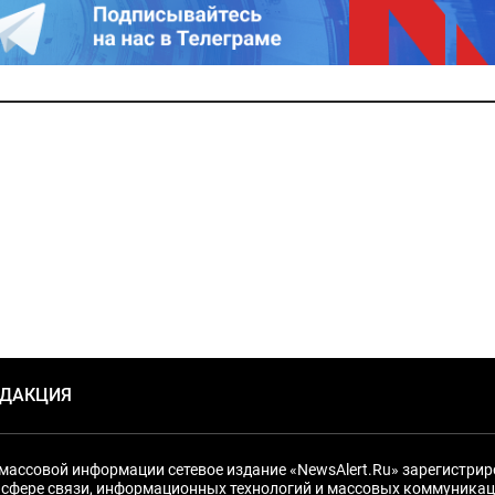
ЕДАКЦИЯ
массовой информации сетевое издание «NewsAlert.Ru» зарегистри
 сфере связи, информационных технологий и массовых коммуникац