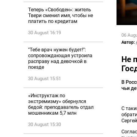
Теперь «Свободен»: житель
Твери сменил имя, чтобы не
платить по кредитам
30 August 16:19
06 Augu
Автор:
"Тебе врач нужен будет!":
сопровождающая устроила
Не п
расправу над девочкой в
Гос
поезде
30 August 15:51
В Росс
чьи де
«Инструктаж по
экстремизму» обернулся
бедой: преподаватель отдал
С таки
мошенникам 5,7 млн
обрати
Сергей
30 August 15:30
Соглас