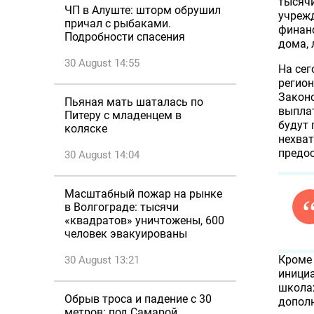
тысячи
ЧП в Алуште: шторм обрушил
учрежд
причал с рыбаками.
финанс
Подробности спасения
дома, 
30 August 14:55
На се
регион
Закон
Пьяная мать шаталась по
выплат
Питеру с младенцем в
будут 
коляске
нехват
предос
30 August 14:04
Масштабный пожар на рынке
в Волгограде: тысячи
«квадратов» уничтожены, 600
человек эвакуированы
Кроме 
30 August 13:21
инициа
школах
Обрыв троса и падение с 30
допол
метров: под Самарой