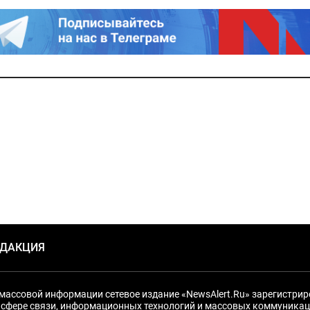
ЕДАКЦИЯ
массовой информации сетевое издание «NewsAlert.Ru» зарегистри
 сфере связи, информационных технологий и массовых коммуникац