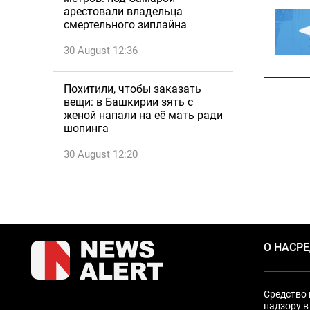
арестовали владельца
смертельного зиплайна
30 August 12:36
Похитили, чтобы заказать
вещи: в Башкирии зять с
женой напали на её мать ради
шопинга
30 August 12:20
О НАС
Р
Средство 
надзору в