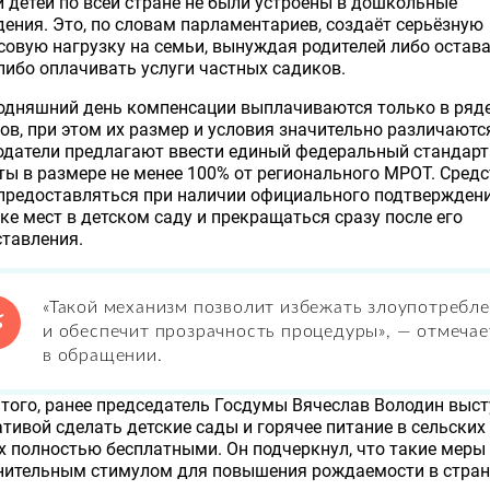
 детей по всей стране не были устроены в дошкольные
ения. Это, по словам парламентариев, создаёт серьёзную
овую нагрузку на семьи, вынуждая родителей либо остав
либо оплачивать услуги частных садиков.
годняшний день компенсации выплачиваются только в ряд
ов, при этом их размер и условия значительно различаютс
одатели предлагают ввести единый федеральный стандарт
ы в размере не менее 100% от регионального МРОТ. Сред
предоставляться при наличии официального подтверждени
ке мест в детском саду и прекращаться сразу после его
тавления.
«Такой механизм позволит избежать злоупотребл
и обеспечит прозрачность процедуры», — отмечае
в обращении.
того, ранее председатель Госдумы Вячеслав Володин выст
тивой сделать детские сады и горячее питание в сельских
 полностью бесплатными. Он подчеркнул, что такие меры
нительным стимулом для повышения рождаемости в стран