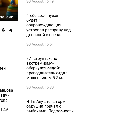
30 August 16:19
"Тебе врач нужен
овано ИИ
будет!":
сопровождающая
устроила расправу над
девочкой в поезде
30 August 15:51
«Инструктаж по
экстремизму»
обернулся бедой:
лей,
преподаватель отдал
мошенникам 5,7 млн
30 August 15:30
равцова
авду»
това.
ЧП в Алуште: шторм
обрушил причал с
12,9
рыбаками. Подробности