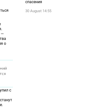
спасения
аться
30 August 14:55
е
я.
 —
ства
я о
ений
тся
упил с
 станут
е.