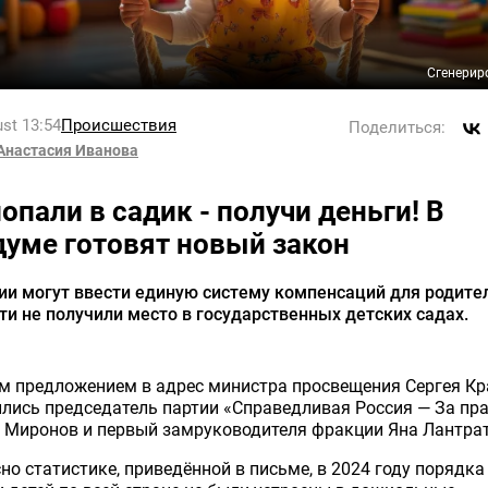
Сгенерир
st 13:54
Происшествия
Поделиться:
Анастасия Иванова
опали в садик - получи деньги! В
думе готовят новый закон
ии могут ввести единую систему компенсаций для родите
ти не получили место в государственных детских садах.
м предложением в адрес министра просвещения Сергея К
лись председатель партии «Справедливая Россия — За пр
 Миронов и первый замруководителя фракции Яна Лантра
но статистике, приведённой в письме, в 2024 году порядка 