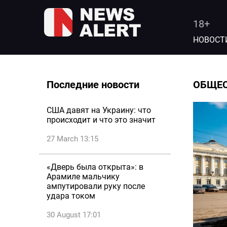
18+
НОВОСТ
Последние новости
ОБЩЕ
США давят на Украину: что
происходит и что это значит
27 March 13:15
«Дверь была открыта»: в
Арамиле мальчику
ампутировали руку после
удара током
30 August 17:01