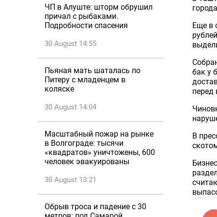
ЧП в Алуште: шторм обрушил
город
причал с рыбаками.
Еще в 
Подробности спасения
рублей
30 August 14:55
выдели
Собран
Пьяная мать шаталась по
бак у 
Питеру с младенцем в
достав
коляске
перед 
30 August 14:04
Чиновн
наруше
Масштабный пожар на рынке
В прес
в Волгограде: тысячи
скотом
«квадратов» уничтожены, 600
человек эвакуированы
Бизнес
раздел
30 August 13:21
считаю
выпасо
Обрыв троса и падение с 30
метров: под Самарой