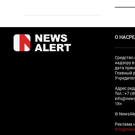
О НАС
Р
Средство 
надзору в
дата прин
Главный р
Учредите
Адрес ред
Тел.: +7 (
info@news
18+
© NewsAle
Реклама н
info@news