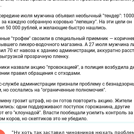
а.
середине июля мужчина объявил необычный "тендер": 1000
 за каждую собранную коровью "лепешку". На эти цели он
л 50 000 рублей, и желающие быстро нашлись.
ные "трофеи" свозили в специальный приемник — коричн
бывшего ликеро-водочного магазина. А 27 июля мужчина л
ил 70 кг навоза к зданию администрации, аккуратно расс
выгрузкой прозрачную пленку.
ики назвали акцию "провокацией", а полиция возбудила д
нии правил обращения с отходами.
с-службе администрации признали проблему с безнадзор
, но сослались на "ограниченные полномочия".
мену грозит штраф, но он готов повторить акцию. Жители
ились: одни поддерживают поступок горожанина, другие
т его "клоунадой". Власти пообещали усилить контроль за
м коров, но скептиков это не убедило.
"Ну хоть так заставил чиновников нюхать проблем