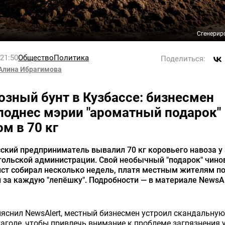
Сгенерир
 21:50
Общество
Политика
Поделиться:
Алина Ибрагимова
озный бунт в Кузбассе: бизнесмен
поднес мэрии "ароматный подарок"
ом в 70 кг
ский предприниматель вывалил 70 кг коровьего навоза у
гольской администрации. Свой необычный "подарок" чин
ст собирал несколько недель, платя местным жителям по
 за каждую "лепёшку". Подробности — в материале NewsAl
яснил NewsAlert, местный бизнесмен устроил скандальну
аголе, чтобы привлечь внимание к проблеме загрязнения 