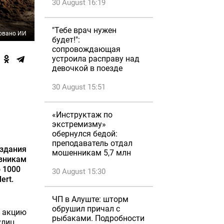
30 August 16:19
"Тебе врач нужен
овано ИИ
будет!":
сопровождающая
устроила расправу над
девочкой в поезде
30 August 15:51
«Инструктаж по
экстремизму»
обернулся бедой:
преподаватель отдал
 здания
мошенникам 5,7 млн
овникам
 1000
30 August 15:30
ert.
ЧП в Алуште: шторм
обрушил причал с
ю акцию
рыбаками. Подробности
улиц