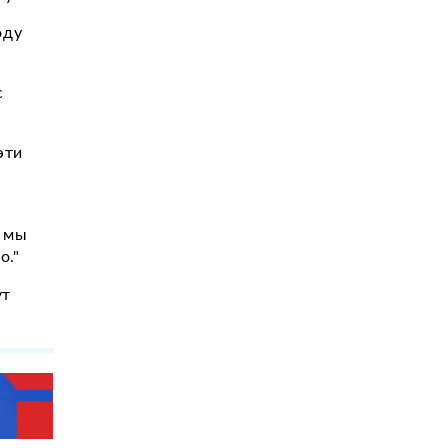
оду
с
эти
к мы
о."
ут