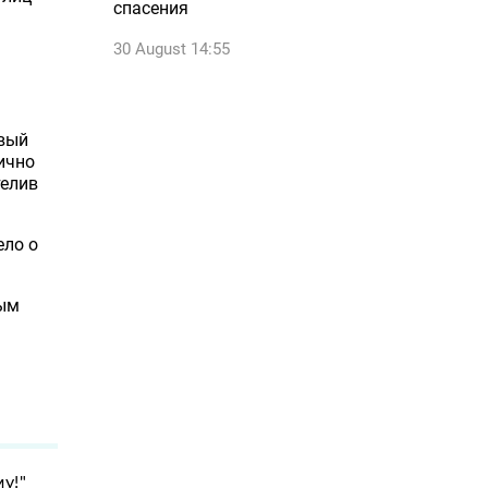
спасения
30 August 14:55
евый
ично
телив
ело о
ным
у!"