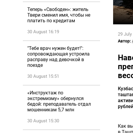
Теперь «Свободен»: житель
Твери сменил имя, чтобы не
платить по кредитам
30 August 16:19
29 July
Автор:
"Тебе врач нужен будет!":
сопровождающая устроила
Нав
расправу над девочкой в
пре
поезде
вес
30 August 15:51
Кузбас
«Инструктаж по
ташта
экстремизму» обернулся
активи
бедой: преподаватель отдал
рублей
мошенникам 5,7 млн
30 August 15:30
Как вы
в Ташт