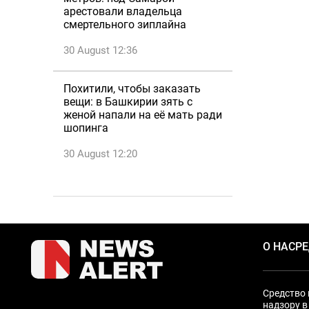
арестовали владельца
смертельного зиплайна
30 August 12:36
Похитили, чтобы заказать
вещи: в Башкирии зять с
женой напали на её мать ради
шопинга
30 August 12:20
О НАС
Р
Средство 
надзору в