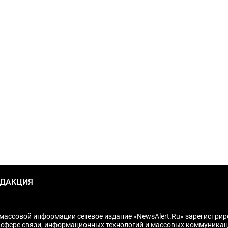
ЕДАКЦИЯ
массовой информации сетевое издание «NewsAlert.Ru» зарегистри
 сфере связи, информационных технологий и массовых коммуникац