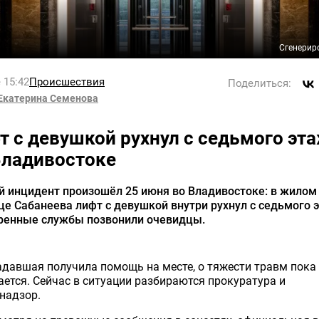
Сгенерир
 15:42
Происшествия
Поделиться:
Екатерина Семенова
т с девушкой рухнул с седьмого эт
Владивостоке
й инцидент произошёл 25 июня во Владивостоке: в жилом
це Сабанеева лифт с девушкой внутри рухнул с седьмого 
тренные службы позвонили очевидцы.
давшая получила помощь на месте, о тяжести травм пока
ется. Сейчас в ситуации разбираются прокуратура и
надзор.