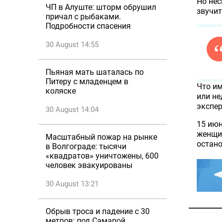
Но нес
ЧП в Алуште: шторм обрушил
звучит
причал с рыбаками.
Подробности спасения
30 August 14:55
Пьяная мать шаталась по
Питеру с младенцем в
Что им
коляске
или не
экспер
30 August 14:04
15 июн
женщи
Масштабный пожар на рынке
остано
в Волгограде: тысячи
«квадратов» уничтожены, 600
человек эвакуированы
30 August 13:21
Обрыв троса и падение с 30
метров: под Самарой