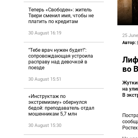
Теперь «Свободен»: житель
Твери сменил имя, чтобы не
платить по кредитам
30 August 16:19
25 June
Автор:
"Тебе врач нужен будет!":
сопровождающая устроила
Лиф
расправу над девочкой в
во 
поезде
30 August 15:51
Жутки
на ули
В экс
«Инструктаж по
экстремизму» обернулся
бедой: преподаватель отдал
мошенникам 5,7 млн
Постра
сообща
30 August 15:30
Ростех