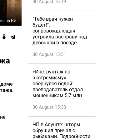
30 August 16:19
"Тебе врач нужен
овано ИИ
будет!":
сопровождающая
устроила расправу над
девочкой в поезде
30 August 15:51
ажа
«Инструктаж по
экстремизму»
обернулся бедой:
 доме
преподаватель отдал
этажа.
мошенникам 5,7 млн
30 August 15:30
 не
ЧП в Алуште: шторм
обрушил причал с
рыбаками. Подробности