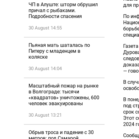
ЧП в Алуште: шторм обрушил
для пр
причал с рыбаками.
По ин
Подробности спасения
Национ
30 August 14:55
борьбе
специ
Пьяная мать шаталась по
Газета
Питеру с младенцем в
Дурова
коляске
следо
доказа
30 August 14:04
— гово
В случ
Масштабный пожар на рынке
освобо
в Волгограде: тысячи
«квадратов» уничтожены, 600
В поне
человек эвакуированы
под ст
срок с
30 August 13:21
Этот с
2024 г
Обрыв троса и падение с 30
Сообща
метров: под Самарой