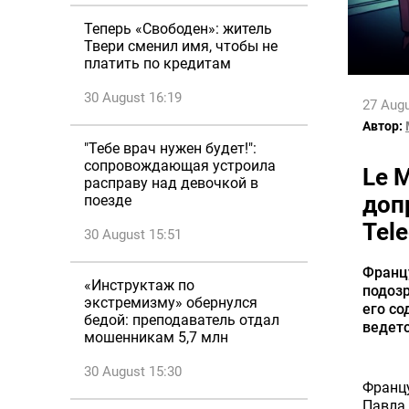
Теперь «Свободен»: житель
Твери сменил имя, чтобы не
платить по кредитам
30 August 16:19
27 Augu
Автор:
"Тебе врач нужен будет!":
сопровождающая устроила
Le 
расправу над девочкой в
доп
поезде
Tel
30 August 15:51
Франц
«Инструктаж по
подозр
экстремизму» обернулся
его со
бедой: преподаватель отдал
ведетс
мошенникам 5,7 млн
30 August 15:30
Франц
Павла 