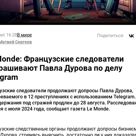
st 16:28
В мире
Поделиться:
Матвей Сергеев
Monde: Французские следователи
рашивают Павла Дурова по делу
egram
узские следователи продолжают допросы Павла Дурова,
еваемого в 12 преступлениях с использованием Telegram.
держания под стражей продлен до 28 августа. Расследова
я с июля 2024 года, сообщает газета Le Monde.
узские следственные органы продолжают допросы бизнес
Дурова, стремясь выяснить, достаточно ли у них доказате