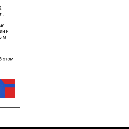
2
m.
ия
ии и
ным
б этом