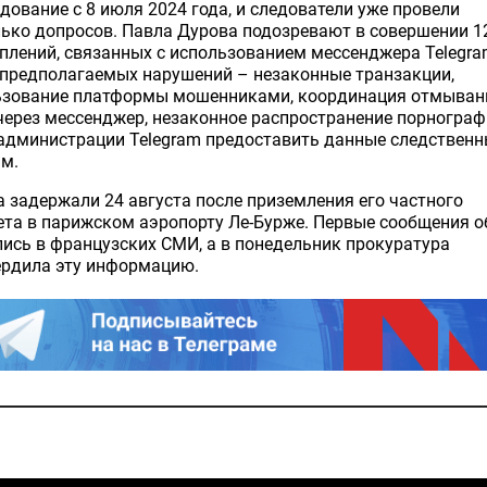
дование с 8 июля 2024 года, и следователи уже провели
ько допросов. Павла Дурова подозревают в совершении 1
плений, связанных с использованием мессенджера Telegra
 предполагаемых нарушений – незаконные транзакции,
ьзование платформы мошенниками, координация отмыван
через мессенджер, незаконное распространение порнограф
 администрации Telegram предоставить данные следствен
м.
 задержали 24 августа после приземления его частного
та в парижском аэропорту Ле-Бурже. Первые сообщения о
ись в французских СМИ, а в понедельник прокуратура
ердила эту информацию.