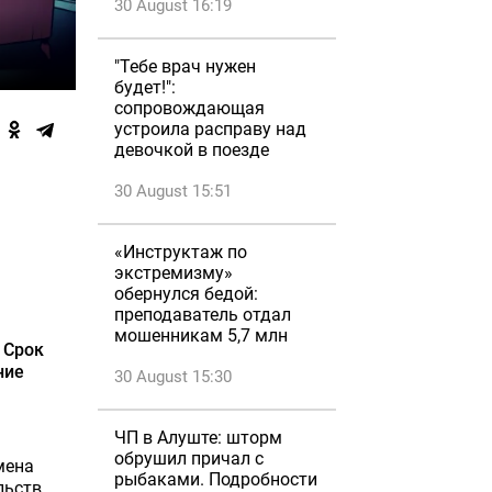
30 August 16:19
"Тебе врач нужен
будет!":
сопровождающая
устроила расправу над
девочкой в поезде
30 August 15:51
«Инструктаж по
экстремизму»
обернулся бедой:
преподаватель отдал
мошенникам 5,7 млн
 Срок
ние
30 August 15:30
ЧП в Алуште: шторм
обрушил причал с
мена
рыбаками. Подробности
льств