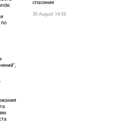
спасения
onde.
30 August 14:55
ки
 по
ь
и
нений",
т
ержания
та
ем.
ста