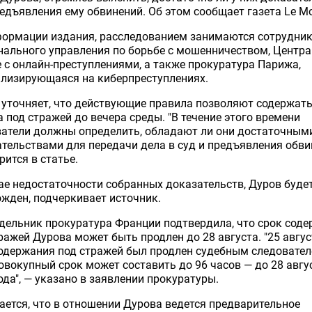
едъявления ему обвинений. Об этом сообщает газета Le M
формации издания, расследованием занимаются сотрудни
ального управления по борьбе с мошенничеством, Центра
 с онлайн-преступлениями, а также прокуратура Парижа,
ализирующаяся на киберпреступлениях.
 уточняет, что действующие правила позволяют содержат
 под стражей до вечера среды. "В течение этого времени
ватели должны определить, обладают ли они достаточным
тельствами для передачи дела в суд и предъявления обви
рится в статье.
ае недостаточности собранных доказательств, Дуров буде
жден, подчеркивает источник.
дельник прокуратура Франции подтвердила, что срок сод
ражей Дурова может быть продлен до 28 августа. "25 авгус
одержания под стражей был продлен судебным следовател
овокупный срок может составить до 96 часов — до 28 авгу
ода", — указано в заявлении прокуратуры.
ется, что в отношении Дурова ведется предварительное