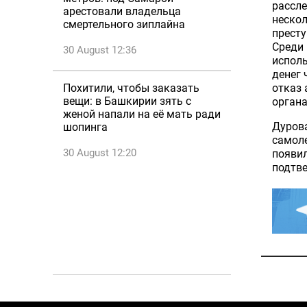
рассле
арестовали владельца
нескол
смертельного зиплайна
престу
Среди
30 August 12:36
испол
денег 
отказ
Похитили, чтобы заказать
вещи: в Башкирии зять с
органа
женой напали на её мать ради
Дурова
шопинга
самоле
30 August 12:20
появил
подтв