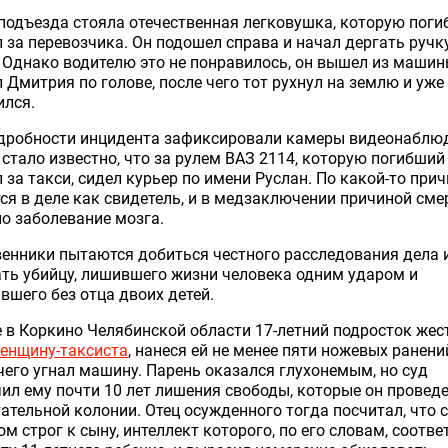
подъезда стояла отечественная легковушка, которую пог
 за перевозчика. Он подошел справа и начал дергать ручк
 Однако водителю это не понравилось, он вышел из машин
 Дмитрия по голове, после чего тот рухнул на землю и уже
ился.
одробности инцидента зафиксировали камеры видеонаблю
стало известно, что за рулем ВАЗ 2114, которую погибший
 за такси, сидел курьер по имени Руслан. По какой-то прич
ся в деле как свидетель, и в медзаключении причиной сме
о заболевание мозга.
енники пытаются добиться честного расследования дела 
ть убийцу, лишившего жизни человека одним ударом и
вшего без отца двоих детей.
 в Коркино Челябинской области 17-летний подросток жес
женщину-таксиста
, нанеся ей не менее пяти ножевых ранени
чего угнал машину. Парень оказался глухонемым, но суд
ил ему почти 10 лет лишения свободы, которые он проведе
ательной колонии. Отец осужденного тогда посчитал, что 
м строг к сыну, интеллект которого, по его словам, соотве