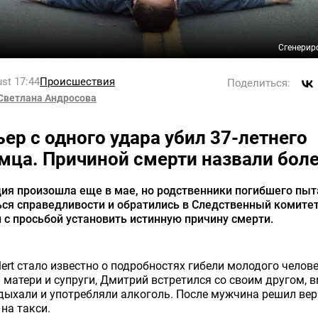
Сгенерир
st 17:44
Происшествия
Поделиться:
Светлана Андросова
ьер с одного удара убил 37-летнего
мца. Причиной смерти назвали бол
ия произошла еще в мае, но родственники погибшего пы
ся справедливости и обратились в Следственный комите
 с просьбой установить истинную причину смерти.
ert стало известно о подробностях гибели молодого челове
 матери и супруги, Дмитрий встретился со своим другом, в
дыхали и употребляли алкоголь. После мужчина решил ве
на такси.