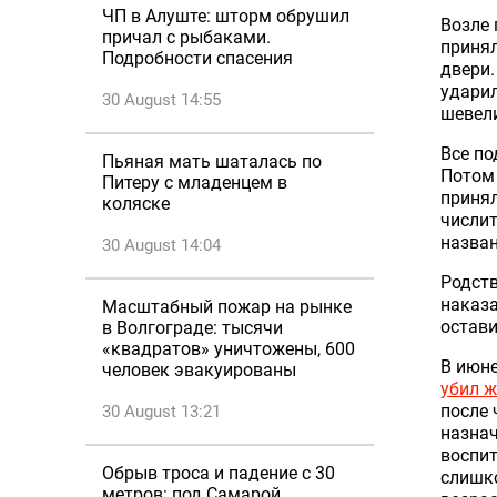
ЧП в Алуште: шторм обрушил
Возле 
причал с рыбаками.
принял
Подробности спасения
двери.
ударил
30 August 14:55
шевел
Все п
Пьяная мать шаталась по
Потом 
Питеру с младенцем в
принял
коляске
числит
назван
30 August 14:04
Родств
наказа
Масштабный пожар на рынке
остави
в Волгограде: тысячи
«квадратов» уничтожены, 600
В июне
человек эвакуированы
убил 
после 
30 August 13:21
назнач
воспит
Обрыв троса и падение с 30
слишко
метров: под Самарой