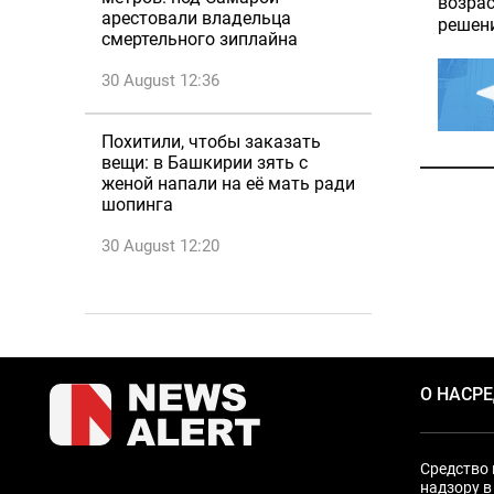
возрас
арестовали владельца
решени
смертельного зиплайна
30 August 12:36
Похитили, чтобы заказать
вещи: в Башкирии зять с
женой напали на её мать ради
шопинга
30 August 12:20
О НАС
Р
Средство 
надзору в