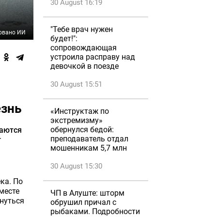
30 August 16:19
"Тебе врач нужен
овано ИИ
будет!":
сопровождающая
устроила расправу над
девочкой в поезде
30 August 15:51
езнь
«Инструктаж по
экстремизму»
обернулся бедой:
таются
преподаватель отдал
т
мошенникам 5,7 млн
30 August 15:30
ка. По
месте
ЧП в Алуште: шторм
рнуться
обрушил причал с
рыбаками. Подробности