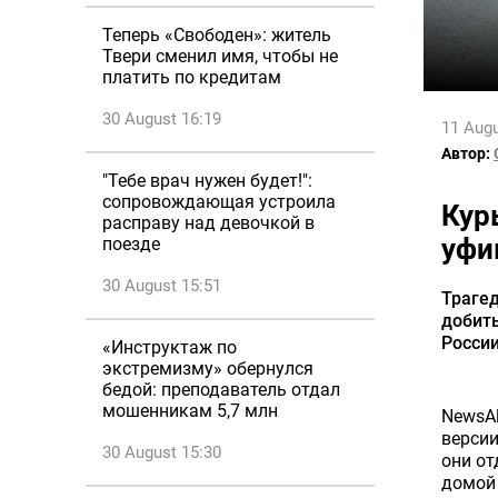
Теперь «Свободен»: житель
Твери сменил имя, чтобы не
платить по кредитам
30 August 16:19
11 Augu
Автор:
"Тебе врач нужен будет!":
сопровождающая устроила
Кур
расправу над девочкой в
уфи
поезде
30 August 15:51
Трагед
добить
России
«Инструктаж по
экстремизму» обернулся
бедой: преподаватель отдал
мошенникам 5,7 млн
NewsAl
версии
30 August 15:30
они от
домой 