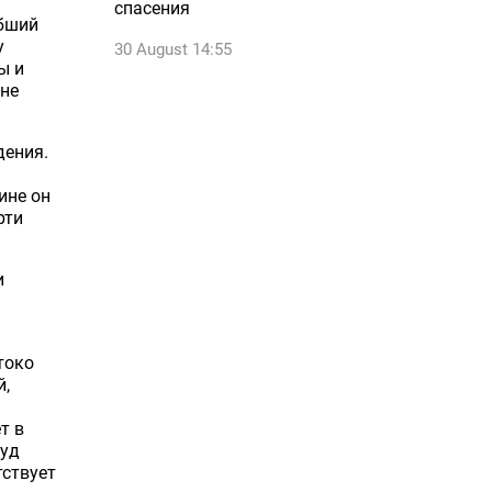
спасения
ибший
у
30 August 14:55
ы и
 не
дения.
ине он
рти
и
токо
й,
т в
суд
тствует