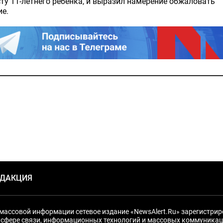
ту 11-летнего ребенка, и выразил намерение обжаловать
е.
ЕДАКЦИЯ
массовой информации сетевое издание «NewsAlert.Ru» зарегистри
 сфере связи, информационных технологий и массовых коммуникац