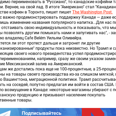
димо переименовать в "Руссиано", то канадские кофейни т
и. Вернее, на свой лад. В итоге "Американо" стал "Канадиан
тве кофеен в Торонто, пишет пишет
The Washington Post.
с важно продемонстрировать поддержку Канаде — даже ес
лишь изменение названия популярного напитка...Для нас п
 отстаивать свою индивидуальность и показывать, что мы
 позволять другим помыкать нами и запугивать нас", - з
ю владелец Cafe Belém Уильям Оливейра.
тется ли этот протест дальше и затронет ли другие
канизированные" продукты пока неизвестно. Но Трамп и с
есяцев своего нового президентства успел продемонстрир
 переименованиям, например, сразу же своим указом заме
ие Мексиканский залив на Американский.
ам же достались пока еще не 100-процентные, а 25-проце
ы на товары своего производства из-за слишком мягкой, 
ю Вашингтона, миграционной политики. Трамп рассчитыва
ть на соседей, попутно предлагая им войти в состав США. 
о возмущение в Канаде: некоторые магазины убирают с п
канскую продукцию и призывают население покупать
твенные товары.