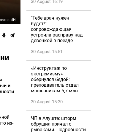
30 August 16:19
"Тебе врач нужен
овано ИИ
будет!":
сопровождающая
устроила расправу над
девочкой в поезде
30 August 15:51
йни
«Инструктаж по
экстремизму»
обернулся бедой:
ы
преподаватель отдал
рый и
мошенникам 5,7 млн
вности
30 August 15:30
енной
ЧП в Алуште: шторм
то из-
обрушил причал с
рыбаками. Подробности