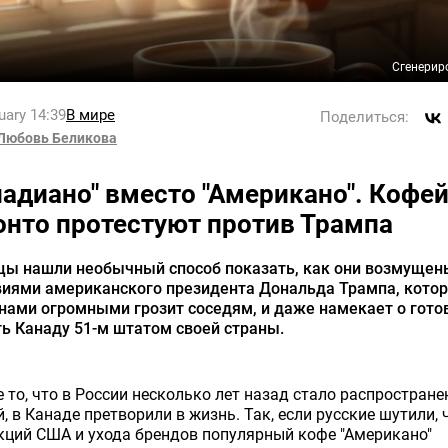
Сгенерир
uary 14:39
В мире
Поделиться:
Любовь Беликова
надиано" вместо "Американо". Кофе
онто протестуют против Трампа
цы нашли необычный способ показать, как они возмущен
виями американского президента Дональда Трампа, кото
нами огромными грозит соседям, и даже намекает о гото
ь Канаду 51-м штатом своей страны.
е то, что в России несколько лет назад стало распростран
, в Канаде претворили в жизнь. Так, если русские шутили, ч
кций США и ухода брендов популярный кофе "Американо"