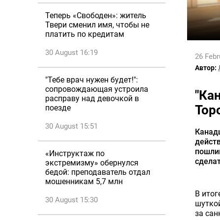
Теперь «Свободен»: житель
Твери сменил имя, чтобы не
платить по кредитам
30 August 16:19
26 Febr
Автор:
"Тебе врач нужен будет!":
сопровождающая устроила
"Ка
расправу над девочкой в
Тор
поезде
30 August 15:51
Канад
дейст
пошли
«Инструктаж по
сделат
экстремизму» обернулся
бедой: преподаватель отдал
мошенникам 5,7 млн
В итог
30 August 15:30
шуткой
за сан