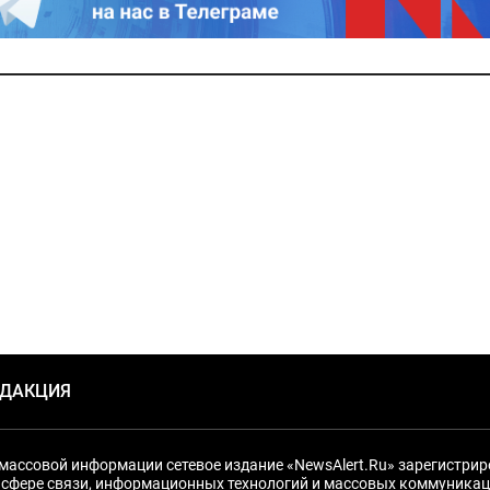
ЕДАКЦИЯ
массовой информации сетевое издание «NewsAlert.Ru» зарегистри
 сфере связи, информационных технологий и массовых коммуникац