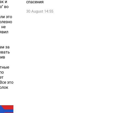
ак и
спасения
о" во
30 August 14:55
ли это
олезно
 не
аявил
ам за
овать
нив
нтные
по
ет
Все это
олок