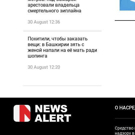
арестовали владельца
смертельного зиплайна
30 August 12:36
Похитили, чтобы заказать
вещи: в Башкирии зять с
женой напали на её мать ради
шопинга
30 August 12:20
О НАС
Р
Средство 
надзору в