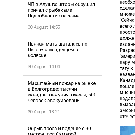
необхо
ЧП в Алуште: шторм обрушил
сделал
причал с рыбаками.
множес
Подробности спасения
"Сейча
всего 
30 August 14:55
просто
должны
Пьяная мать шаталась по
издани
Питеру с младенцем в
Разрас
коляске
"амери
пару м
30 August 14:04
тягу к
назван
Канадц
Масштабный пожар на рынке
пошлин
в Волгограде: тысячи
мнени
«квадратов» уничтожены, 600
надава
человек эвакуированы
вызвал
амери
30 August 13:21
отечес
Обрыв троса и падение с 30
метров: под Самарой