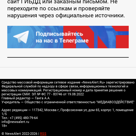
сайт ГИБДД или заказным письмом. Не
переходите по ссылкам и проверяйте
нарушения через официальные источники.
Средство массовой информации сетевое издание «NewsAlert.Ru» зарегистрировано
Федеральной службой по надзору в сфере связи, информационных технологий и
массовых коммуникаций. Регистрационный номер и дата принятия решения о
регистрации СМИ: ЭЛ № ФС 77 - 83746 от 19.08.2022
Главный редактор — Ганга А.А.
Учредитель — Общество с ограниченной ответственностью "МЕДИАВОЗДЕЙСТВИЕ"
Адрес редакции — 117342, Москва г, Профсоюзная ул, дом 65, корпус 1, помещение
1/5
Тел.: +7 (495) 480-79-64
info@newsalert.ru
18+
© NewsAlert 2022-2026 |
RSS