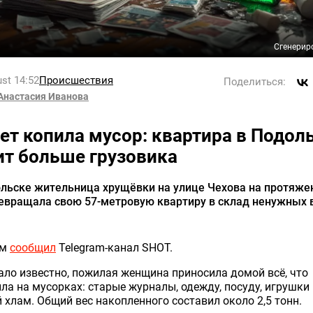
Сгенерир
st 14:52
Происшествия
Поделиться:
Анастасия Иванова
лет копила мусор: квартира в Подол
ит больше грузовика
льске жительница хрущёвки на улице Чехова на протяже
ревращала свою 57-метровую квартиру в склад ненужных 
ом
сообщил
Telegram-канал SHOT.
ало известно, пожилая женщина приносила домой всё, что
ла на мусорках: старые журналы, одежду, посуду, игрушки 
 хлам. Общий вес накопленного составил около 2,5 тонн.