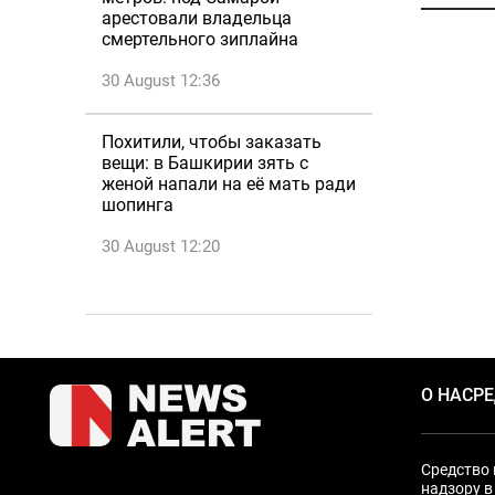
арестовали владельца
смертельного зиплайна
30 August 12:36
Похитили, чтобы заказать
вещи: в Башкирии зять с
женой напали на её мать ради
шопинга
30 August 12:20
О НАС
Р
Средство 
надзору в