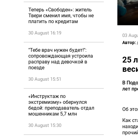
Теперь «Свободен»: житель
Твери сменил имя, чтобы не
платить по кредитам
30 August 16:19
03 Augu
Автор:
"Тебе врач нужен будет!":
сопровождающая устроила
25 
расправу над девочкой в
вес
поезде
30 August 15:51
В Подо
лет п
«Инструктаж по
экстремизму» обернулся
бедой: преподаватель отдал
Об эт
мошенникам 5,7 млн
Как ст
30 August 15:30
находи
прочий