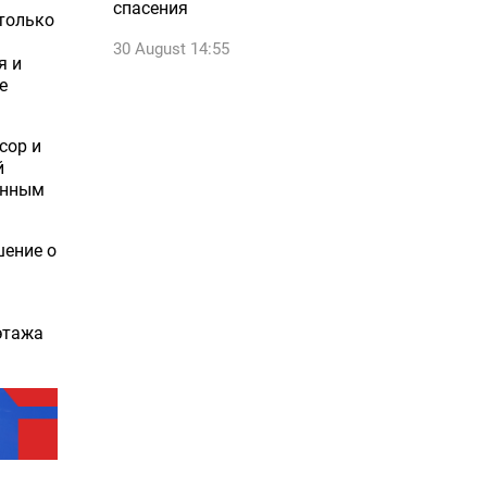
спасения
 только
30 August 14:55
я и
е
сор и
й
енным
шение о
этажа