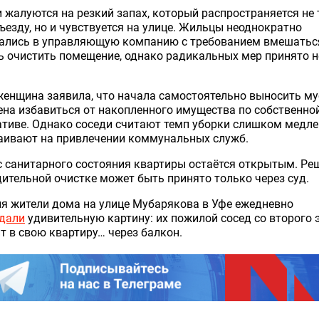
 жалуются на резкий запах, который распространяется не
ъезду, но и чувствуется на улице. Жильцы неоднократно
ались в управляющую компанию с требованием вмешатьс
 очистить помещение, однако радикальных мер принято н
енщина заявила, что начала самостоятельно выносить му
на избавиться от накопленного имущества по собственно
ативе. Однако соседи считают темп уборки слишком медл
таивают на привлечении коммунальных служб.
 санитарного состояния квартиры остаётся открытым. Ре
ительной очистке может быть принято только через суд.
я жители дома на улице Мубарякова в Уфе ежедневно
дали
удивительную картину: их пожилой сосед со второго 
т в свою квартиру… через балкон.