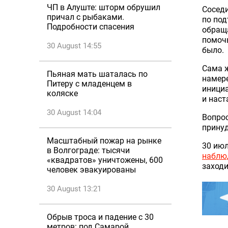
ЧП в Алуште: шторм обрушил
Соседи
причал с рыбаками.
по под
Подробности спасения
обращ
помочь
30 August 14:55
было.
Сама ж
Пьяная мать шаталась по
намере
Питеру с младенцем в
иници
коляске
и нас
30 August 14:04
Вопрос
принуд
Масштабный пожар на рынке
30 июл
в Волгограде: тысячи
наблю
«квадратов» уничтожены, 600
заходи
человек эвакуированы
30 August 13:21
Обрыв троса и падение с 30
метров: под Самарой