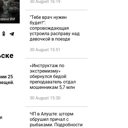
30 August 16:19
"Тебе врач нужен
овано ИИ
будет!":
сопровождающая
устроила расправу над
девочкой в поезде
30 August 15:51
ьске
«Инструктаж по
экстремизму»
обернулся бедой:
нии 25
преподаватель отдал
вещей.
мошенникам 5,7 млн
30 August 15:30
ЧП в Алуште: шторм
и
обрушил причал с
рыбаками. Подробности