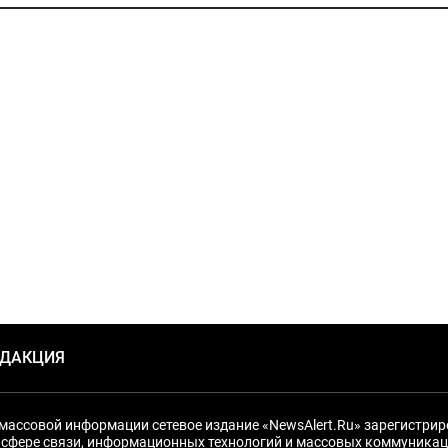
ЕДАКЦИЯ
массовой информации сетевое издание «NewsAlert.Ru» зарегистри
 сфере связи, информационных технологий и массовых коммуникац