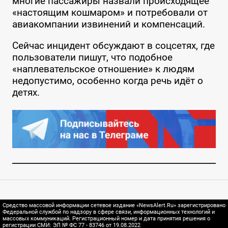
многие пассажиры назвали происходящее
«настоящим кошмаром» и потребовали от
авиакомпании извинений и компенсаций.
Сейчас инцидент обсуждают в соцсетях, где
пользователи пишут, что подобное
«наплевательское отношение» к людям
недопустимо, особенно когда речь идёт о
детях.
Средство массовой информации сетевое издание «NewsAlert.Ru» зарегистрировано
Федеральной службой по надзору в сфере связи, информационных технологий и
массовых коммуникаций. Регистрационный номер и дата принятия решения о
регистрации СМИ: ЭЛ № ФС 77 - 83746 от 19.08.2022