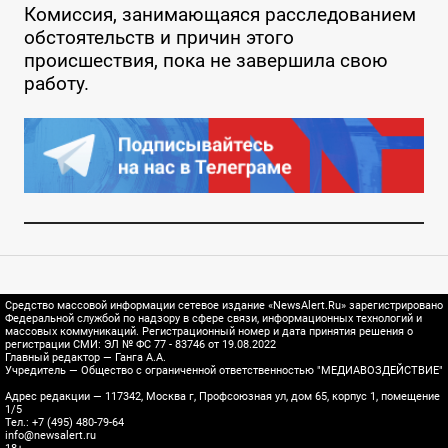
Комиссия, занимающаяся расследованием
обстоятельств и причин этого
происшествия, пока не завершила свою
работу.
Средство массовой информации сетевое издание «NewsAlert.Ru» зарегистрировано
Федеральной службой по надзору в сфере связи, информационных технологий и
массовых коммуникаций. Регистрационный номер и дата принятия решения о
регистрации СМИ: ЭЛ № ФС 77 - 83746 от 19.08.2022
Главный редактор — Ганга А.А.
Учредитель — Общество с ограниченной ответственностью "МЕДИАВОЗДЕЙСТВИЕ"
Адрес редакции — 117342, Москва г, Профсоюзная ул, дом 65, корпус 1, помещение
1/5
Тел.: +7 (495) 480-79-64
info@newsalert.ru