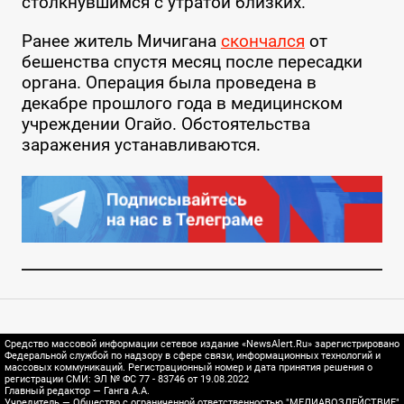
столкнувшимся с утратой близких.
Ранее житель Мичигана
скончался
от
бешенства спустя месяц после пересадки
органа. Операция была проведена в
декабре прошлого года в медицинском
учреждении Огайо. Обстоятельства
заражения устанавливаются.
Средство массовой информации сетевое издание «NewsAlert.Ru» зарегистрировано
Федеральной службой по надзору в сфере связи, информационных технологий и
массовых коммуникаций. Регистрационный номер и дата принятия решения о
регистрации СМИ: ЭЛ № ФС 77 - 83746 от 19.08.2022
Главный редактор — Ганга А.А.
Учредитель — Общество с ограниченной ответственностью "МЕДИАВОЗДЕЙСТВИЕ"