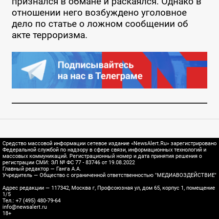
признался в обмане и раскаялся. Однако в
отношении него возбуждено уголовное
дело по статье о ложном сообщении об
акте терроризма.
Средство массовой информации сетевое издание «NewsAlert.Ru» зарегистрировано
Федеральной службой по надзору в сфере связи, информационных технологий и
массовых коммуникаций. Регистрационный номер и дата принятия решения о
регистрации СМИ: ЭЛ № ФС 77 - 83746 от 19.08.2022
Главный редактор — Ганга А.А.
Учредитель — Общество с ограниченной ответственностью "МЕДИАВОЗДЕЙСТВИЕ"
Адрес редакции — 117342, Москва г, Профсоюзная ул, дом 65, корпус 1, помещение
1/5
Тел.: +7 (495) 480-79-64
info@newsalert.ru
18+