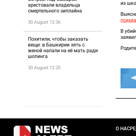
из шко
арестовали владельца
смертельного зиплайна
Выясни
психиа
30 August 12:36
В убий
заявил
Похитили, чтобы заказать
вещи: в Башкирии зять с
Родит
женой напали на её мать ради
шопинга
30 August 12:20
О НАС
Р