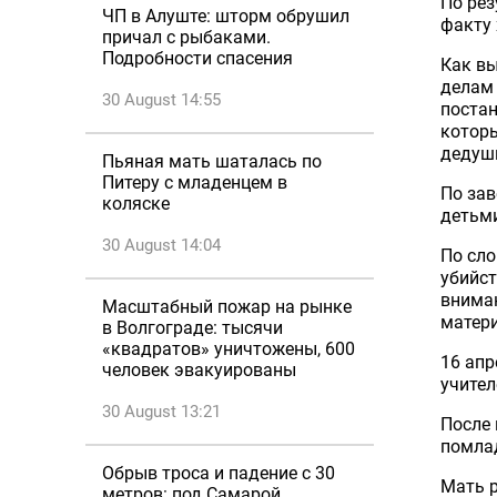
По рез
ЧП в Алуште: шторм обрушил
факту 
причал с рыбаками.
Подробности спасения
Как вы
делам 
30 August 14:55
постан
которы
дедуш
Пьяная мать шаталась по
Питеру с младенцем в
По зав
коляске
детьми
30 August 14:04
По сло
убийст
вниман
Масштабный пожар на рынке
матери
в Волгограде: тысячи
«квадратов» уничтожены, 600
16 апр
человек эвакуированы
учител
30 August 13:21
После 
помлад
Обрыв троса и падение с 30
Мать р
метров: под Самарой