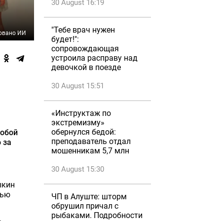
30 August 16:19
"Тебе врач нужен
овано ИИ
будет!":
сопровождающая
устроила расправу над
девочкой в поезде
30 August 15:51
«Инструктаж по
экстремизму»
обернулся бедой:
собой
преподаватель отдал
 за
мошенникам 5,7 млн
30 August 15:30
ыкин
рью
ЧП в Алуште: шторм
обрушил причал с
рыбаками. Подробности