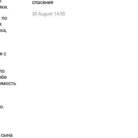
о
спасения
ики.
30 August 14:55
 по
я
ка,
я с
ло
ебе
димость
о.
 сына