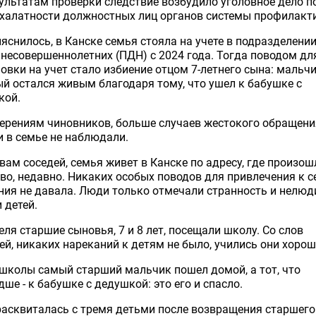
ультатам проверки следствие возбудило уголовное дело п
халатности должностных лиц органов системы профилакт
яснилось, в Канске семья стояла на учете в подразделении
несовершеннолетних (ПДН) с 2024 года. Тогда поводом дл
овки на учет стало избиение отцом 7-летнего сына: мальчи
й остался живым благодаря тому, что ушел к бабушке с
кой.
ерениям чиновников, больше случаев жестокого обращени
 в семье не наблюдали.
вам соседей, семья живет в Канске по адресу, где произош
во, недавно. Никаких особых поводов для привлечения к с
ия не давала. Люди только отмечали странность и нелю
 детей.
еля старшие сыновья, 7 и 8 лет, посещали школу. Со слов
ей, никаких нареканий к детям не было, учились они хорош
школы самый старший мальчик пошел домой, а тот, что
ше - к бабушке с дедушкой: это его и спасло.
асквиталась с тремя детьми после возвращения старшего