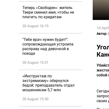
Теперь «Свободен»: житель
Твери сменил имя, чтобы не
платить по кредитам
30 August 16:19
14 Apri
Автор:
"Тебе врач нужен будет!":
сопровождающая устроила
Уго
расправу над девочкой в
Кан
поезде
30 August 15:51
Убийст
жесток
собой
«Инструктаж по
экстремизму» обернулся
бедой: преподаватель отдал
мошенникам 5,7 млн
Сегод
запрос
30 August 15:30
своих 