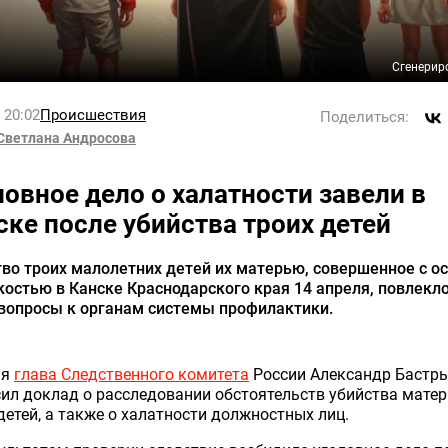
Сгенерир
l 20:02
Происшествия
Поделиться:
Светлана Андросова
ловное дело о халатности завели в
ске после убийства троих детей
во троих малолетних детей их матерью, совершенное с о
остью в Канске Краснодарского края 14 апреля, повлекло
 вопросы к органам системы профилактики.
ня
глава Следственного комитета
России Александр Бастр
ил доклад о расследовании обстоятельств убийства мате
детей, а также о халатности должностных лиц.