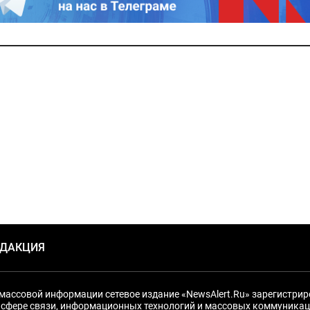
ЕДАКЦИЯ
массовой информации сетевое издание «NewsAlert.Ru» зарегистри
 сфере связи, информационных технологий и массовых коммуникац