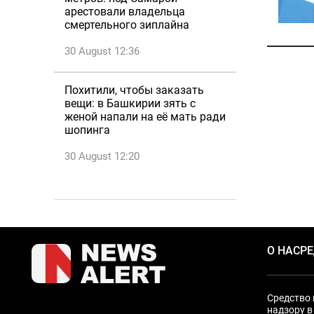
арестовали владельца
смертельного зиплайна
30 August 12:36
Похитили, чтобы заказать
вещи: в Башкирии зять с
женой напали на её мать ради
шопинга
30 August 12:20
О НАС
Р
Средство 
надзору в