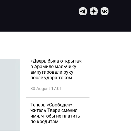
«Дверь была открыта»:
в Арамиле мальчику
ампутировали руку
после удара током
30 August 17:01
Теперь «Свободен»:
житель Твери сменил
имя, чтобы не платить
по кредитам