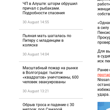
ЧП в Алуште: шторм обрушил
работн
причал с рыбаками.
женщин
Подробности спасения
собств
30 August 14:55
«Однак
в силу
Пенсио
Пьяная мать шаталась по
Прокур
Питеру с младенцем в
провер
коляске
Для в
30 August 14:04
в суде
иск пе
Масштабный пожар на рынке
Ранее 
в Волгограде: тысячи
прота
«квадратов» уничтожены, 600
Nissan
человек эвакуированы
остан
избежа
30 August 13:21
удара.
Обрыв троса и падение с 30
метров: под Самарой