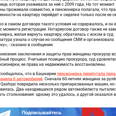
ице, которая ухаживала за ней с 2009 года. На тот момент
ы проживали совместно, и пенсионерка полагала, что пр
енности на квартиру перейдет к сиделке только после ее с
о в самом договоре такого условия не содержалось, и он 
 с момента регистрации. Нотариусом договор также не зав
нерка, желая вернуть квартиру, обратилась с иском в суд.
атура узнала о случае из сообщения СМИ и организовала
ку», - сказано в сообщении.
ынесения заключения и защиты прав женщины прокурор вс
бный процесс. Учитывая позицию прокурора, суд удовлетв
нсионерки, ее права на недвижимость восстановлены.
сообщалось, что в Башкирии
пенсионерка перепутала педа
ранила 6 автомобилей
. Сначала 60-летняя женщина за рул
 Qashqai повредила несколько припаркованных машин, но 
овилась. Два находившихся рядом автомобилиста пыталис
ть столкновения: одному это удалось, а другой оказался в