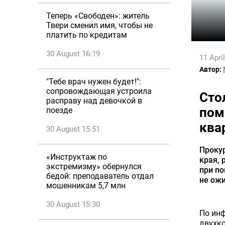
Теперь «Свободен»: житель
Твери сменил имя, чтобы не
платить по кредитам
30 August 16:19
11 Apri
Автор:
"Тебе врач нужен будет!":
сопровождающая устроила
Сто
расправу над девочкой в
пом
поезде
ква
30 August 15:51
Проку
«Инструктаж по
края, 
экстремизму» обернулся
при по
бедой: преподаватель отдал
не ожи
мошенникам 5,7 млн
30 August 15:30
По ин
двухко