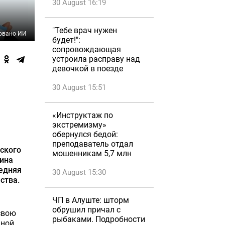
30 August 16:19
"Тебе врач нужен
овано ИИ
будет!":
сопровождающая
устроила расправу над
девочкой в поезде
30 August 15:51
«Инструктаж по
экстремизму»
обернулся бедой:
преподаватель отдал
ского
мошенникам 5,7 млн
щина
ледняя
30 August 15:30
ства.
ЧП в Алуште: шторм
обрушил причал с
свою
рыбаками. Подробности
ьной