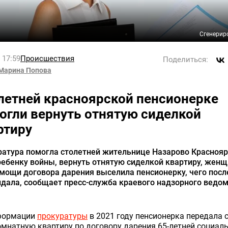
Сгенерир
l 17:59
Происшествия
Поделиться:
Марина Попова
летней красноярской пенсионерке
огли вернуть отнятую сиделкой
ртиру
ратура помогла столетней жительнице Назарово Краснояр
ребенку войны, вернуть отнятую сиделкой квартиру, жен
мощи договора дарения выселила пенсионерку, чего пос
дала, сообщает пресс-служба краевого надзорного ведом
формации
прокуратуры
в 2021 году пенсионерка передала 
мнатную квартиру по договору дарения 65-летней социал