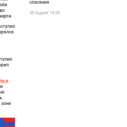
спасения
 обе
аво
30 August 14:55
мерти.
вступил
ерялся.
тупил
орил
ли и
ём
не
ь
 зоне