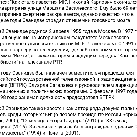
тся: "Как стало известно 'МК', Николай Карлович скончалс
квартире на улице Маршала Василевского. Ему было 69 лет
 причина смерти не раскрывается, однако известно, что в
ние годы Сванидзе страдал от ишемии головного мозга.
й Сванидзе родился 2 апреля 1955 года в Москве. В 1977 г
ил обучение на историческом факультете Московского
рственного университета имени М. В. Ломоносова. С 1991 
свою карьеру на телевидении, где работал комментатором
ммы "Вести", а также автором и ведущим передач "Контра
бности" на телеканале РТР.
 году Сванидзе был назначен заместителем председателя
сийской государственной телевизионной и радиовещатель
ии (ВГТРК) Эдуарда Сагалаева и руководителем дирекци
ационных и политических программ. С февраля 1997 года
98 года занимал должность председателя ВГТРК.
й Сванидзе также известен как автор ряда документальн
в, среди которых "БН" (о первом президенте России Борис
е; 2006), "13 месяцев Егора Гайдара" (2010) и "XX съезд.
ина" (2016). За свои заслуги он был награжден орденами 
 мужество" (1994) и Почета (2001).