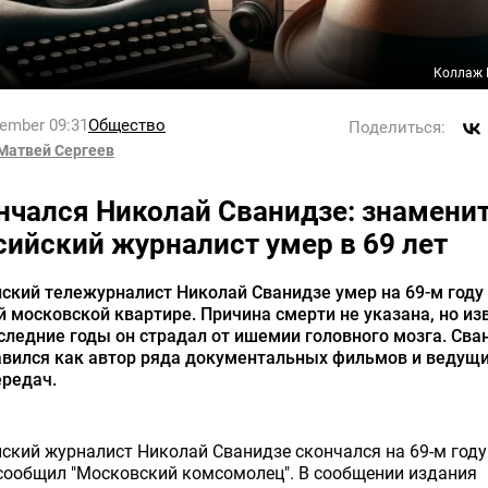
Коллаж 
tember 09:31
Общество
Поделиться:
Матвей Сергеев
нчался Николай Сванидзе: знамени
сийский журналист умер в 69 лет
ский тележурналист Николай Сванидзе умер на 69-м году
й московской квартире. Причина смерти не указана, но из
следние годы он страдал от ишемии головного мозга. Сва
авился как автор ряда документальных фильмов и ведущ
ередач.
ский журналист Николай Сванидзе скончался на 69-м году
сообщил "Московский комсомолец". В сообщении издания