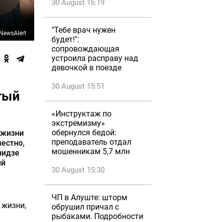
30 August 16:19
"Тебе врач нужен
NewsAlert
будет!":
сопровождающая
устроила расправу над
девочкой в поезде
30 August 15:51
тый
«Инструктаж по
экстремизму»
обернулся бедой:
 жизни
преподаватель отдал
вестно,
мошенникам 5,7 млн
нидзе
ий
30 August 15:30
ЧП в Алуште: шторм
 жизни,
обрушил причал с
рыбаками. Подробности