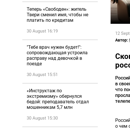
Теперь «Свободен»: житель
Твери сменил имя, чтобы не
платить по кредитам
30 August 16:19
12 Sep
Автор:
"Тебе врач нужен будет!":
сопровождающая устроила
Ско
расправу над девочкой в
рос
поезде
30 August 15:51
Россий
в свое
что по
«Инструктаж по
просл
экстремизму» обернулся
телеп
бедой: преподаватель отдал
мошенникам 5,7 млн
30 August 15:30
Россий
о чем 