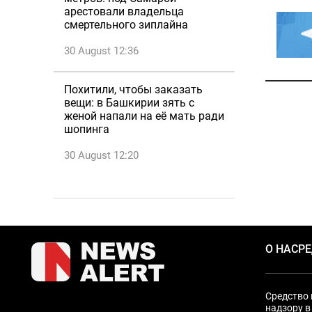
арестовали владельца
смертельного зиплайна
30 August 12:36
Похитили, чтобы заказать
вещи: в Башкирии зять с
женой напали на её мать ради
шопинга
30 August 12:20
О НАС
Р
Средство 
надзору в