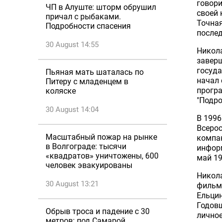
говори
ЧП в Алуште: шторм обрушил
своей 
причал с рыбаками.
Точная
Подробности спасения
послед
30 August 14:55
Никола
заверш
госуда
Пьяная мать шаталась по
начал 
Питеру с младенцем в
програ
коляске
"Подро
30 August 14:04
В 1996
Всерос
Масштабный пожар на рынке
компан
в Волгограде: тысячи
информ
«квадратов» уничтожены, 600
май 19
человек эвакуированы
Никола
30 August 13:21
фильмо
Ельцин
Годовщ
Обрыв троса и падение с 30
личное
метров: под Самарой