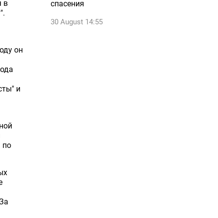
я в
спасения
".
30 August 14:55
оду он
года
сты" и
ной
и
 по
ых
е
"За