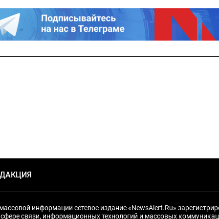
ЕДАКЦИЯ
массовой информации сетевое издание «NewsAlert.Ru» зарегистри
 сфере связи, информационных технологий и массовых коммуникац