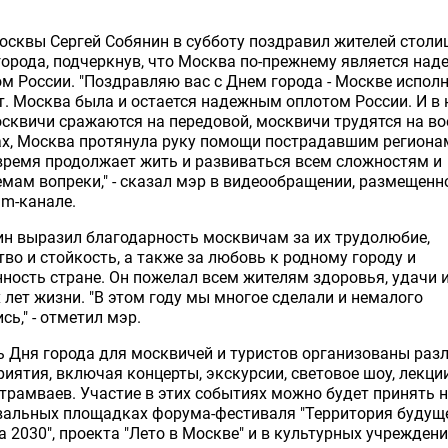
сквы Сергей Собянин в субботу поздравил жителей столи
орода, подчеркнув, что Москва по-прежнему является на
м России. "Поздравляю вас с Днем города - Москве испол
т. Москва была и остается надежным оплотом России. И в
сквичи сражаются на передовой, москвичи трудятся на в
х, Москва протянула руку помощи пострадавшим регионам
время продолжает жить и развиваться всем сложностям и
мам вопреки," - сказал мэр в видеообращении, размещенн
am-канале.
н выразил благодарность москвичам за их трудолюбие,
во и стойкость, а также за любовь к родному городу и
ность стране. Он пожелал всем жителям здоровья, удачи 
 лет жизни. "В этом году мы многое сделали и немалого
сь," - отметил мэр.
ь Дня города для москвичей и туристов организованы раз
иятия, включая концерты, экскурсии, световое шоу, лекци
трамваев. Участие в этих событиях можно будет принять 
вальных площадках форума-фестиваля "Территория будуще
 2030", проекта "Лето в Москве" и в культурных учрежден