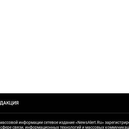
ЕДАКЦИЯ
массовой информации сетевое издание «NewsAlert.Ru» зарегистри
 сфере связи, информационных технологий и массовых коммуникац