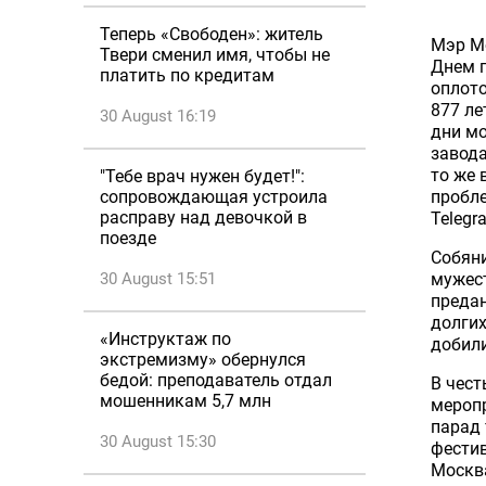
Теперь «Свободен»: житель
Мэр Мо
Твери сменил имя, чтобы не
Днем г
платить по кредитам
оплото
877 ле
30 August 16:19
дни мо
завода
то же 
"Тебе врач нужен будет!":
сопровождающая устроила
пробле
расправу над девочкой в
Telegr
поезде
Собяни
30 August 15:51
мужест
предан
долгих
«Инструктаж по
добили
экстремизму» обернулся
бедой: преподаватель отдал
В чест
мошенникам 5,7 млн
меропр
парад 
30 August 15:30
фести
Москва