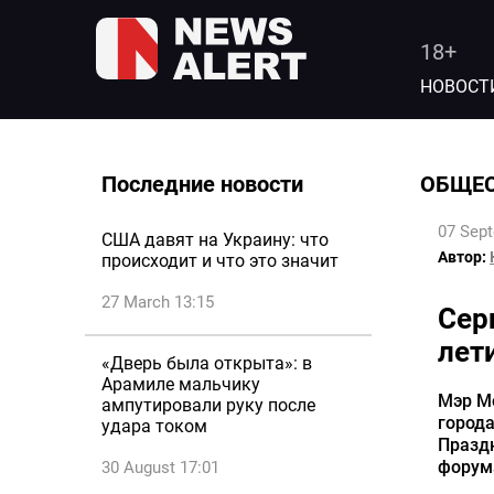
18+
НОВОСТ
Последние новости
ОБЩЕ
07 Sep
США давят на Украину: что
Автор:
происходит и что это значит
27 March 13:15
Сер
лет
«Дверь была открыта»: в
Арамиле мальчику
Мэр М
ампутировали руку после
города
удара током
Празд
форума
30 August 17:01