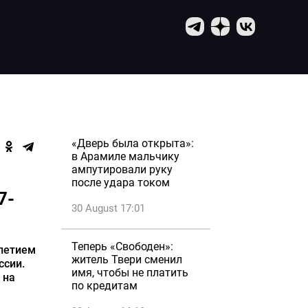
«Дверь была открыта»:
в Арамиле мальчику
ампутировали руку
после удара током
7-
30 August 17:01
Теперь «Свободен»:
-летием
житель Твери сменил
ссии.
имя, чтобы не платить
 на
по кредитам