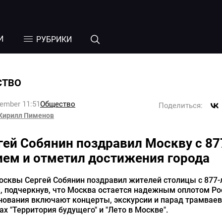
И
РУБРИКИ
СТВО
tember 11:51
Общество
Поделиться:
Кирилл Пименов
гей Собянин поздравил Москву с 87
ием и отметил достижения города
осквы Сергей Собянин поздравил жителей столицы с 877
, подчеркнув, что Москва остается надежным оплотом Ро
нования включают концерты, экскурсии и парад трамваев
х "Территория будущего" и "Лето в Москве".