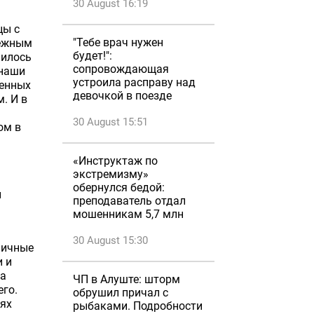
30 August 16:19
цы с
"Тебе врач нужен
дежным
будет!":
нилось
сопровождающая
 наши
устроила расправу над
оенных
девочкой в поезде
. И в
30 August 15:51
ом в
«Инструктаж по
экстремизму»
обернулся бедой:
и
преподаватель отдал
мошенникам 5,7 млн
30 August 15:30
личные
и и
на
ЧП в Алуште: шторм
го.
обрушил причал с
иях
рыбаками. Подробности