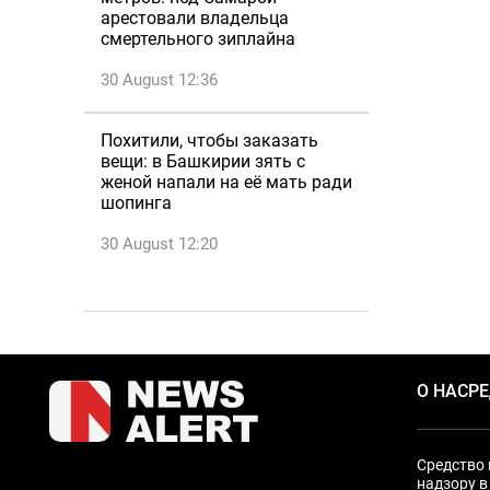
арестовали владельца
смертельного зиплайна
30 August 12:36
Похитили, чтобы заказать
вещи: в Башкирии зять с
женой напали на её мать ради
шопинга
30 August 12:20
О НАС
Р
Средство 
надзору в