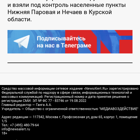
и взяли под контроль населенные пункты
Нижняя Паровая и Нечаев в Курской
области.
Средство массовой информации сетевое издание «NewsAlert.Ru» зарегистрировано
Федеральной службой по надзору в сфере связи, информационных технологий и
массовых коммуникаций. Регистрационный номер и дата принятия решения о
регистрации СМИ: ЭЛ № ФС 77 - 83746 от 19.08.2022
Главный редактор — Ганга А.А.
Учредитель — Общество с ограниченной ответственностью "МЕДИАВОЗДЕЙСТВИЕ"
Адрес редакции — 117342, Москва г, Профсоюзная ул, дом 65, корпус 1, помещение
1/5
Тел.: +7 (495) 480-79-64
info@newsalert.ru
18+