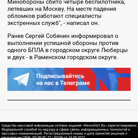
Минобороны сбито четыре беспилотника,
летевших на Москву. На месте падения
обломков работают специалисты
экстренных служб", - написал он.
Ранее Сергей Собянин информировал о
выполнении успешной обороны против
одного БПЛА в городском округе Люберцы
и двух - в Раменском городском округе.
Средство массовой информации сетевое издание «NewsAlert.Ru» зарегистрировано
Федеральной службой по надзору в сфере связи, информационных технологий и
массовых коммуникаций. Регистрационный номер и дата принятия решения о
регистрации СМИ: ЭЛ № ФС 77 - 83746 от 19.08.2022