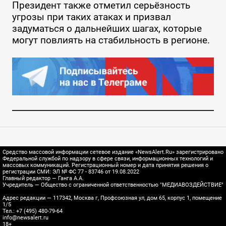
Президент также отметил серьёзность
угрозы при таких атаках и призвал
задуматься о дальнейших шагах, которые
могут повлиять на стабильность в регионе.
Средство массовой информации сетевое издание «NewsAlert.Ru» зарегистрировано
Федеральной службой по надзору в сфере связи, информационных технологий и
массовых коммуникаций. Регистрационный номер и дата принятия решения о
регистрации СМИ: ЭЛ № ФС 77 - 83746 от 19.08.2022
Главный редактор — Ганга А.А.
Учредитель — Общество с ограниченной ответственностью "МЕДИАВОЗДЕЙСТВИЕ"
Адрес редакции — 117342, Москва г, Профсоюзная ул, дом 65, корпус 1, помещение
1/5
Тел.: +7 (495) 480-79-64
info@newsalert.ru
18+