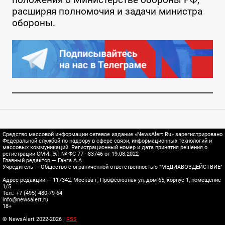
расширяя полномочия и задачи министра
обороны.
Средство массовой информации сетевое издание «NewsAlert.Ru» зарегистрировано
Федеральной службой по надзору в сфере связи, информационных технологий и
массовых коммуникаций. Регистрационный номер и дата принятия решения о
регистрации СМИ: ЭЛ № ФС 77 - 83746 от 19.08.2022
Главный редактор — Ганга А.А.
Учредитель — Общество с ограниченной ответственностью "МЕДИАВОЗДЕЙСТВИЕ"
Адрес редакции — 117342, Москва г, Профсоюзная ул, дом 65, корпус 1, помещение
1/5
Тел.: +7 (495) 480-79-64
info@newsalert.ru
18+
© NewsAlert 2022-2026 |
RSS