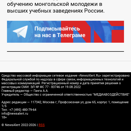
обучению монгольской молодежи в
высших учебных заведениях России.
Средство массовой информации сетевое издание «NewsAlert.Ru» зарегистрировано
Федеральной службой по надзору в сфере связи, информационных технологий и
массовых коммуникаций. Регистрационный номер и дата принятия решения о
регистрации СМИ: ЭЛ № ФС 77 - 83746 от 19.08.2022
Главный редактор — Ганга А.А.
Учредитель — Общество с ограниченной ответственностью "МЕДИАВОЗДЕЙСТВИЕ"
Адрес редакции — 117342, Москва г, Профсоюзная ул, дом 65, корпус 1, помещение
1/5
Тел.: +7 (495) 480-79-64
info@newsalert.ru
18+
© NewsAlert 2022-2026 |
RSS