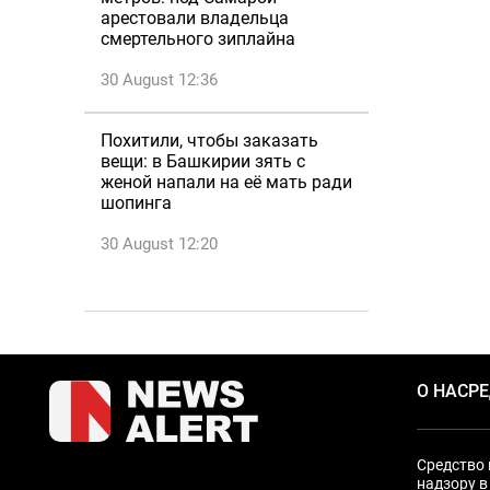
арестовали владельца
смертельного зиплайна
30 August 12:36
Похитили, чтобы заказать
вещи: в Башкирии зять с
женой напали на её мать ради
шопинга
30 August 12:20
О НАС
Р
Средство 
надзору в