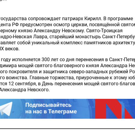
государства сопровождает патриарх Кирилл. В программе
ента РФ предусмотрен осмотр церкви, посвящённой свято
ерному князю Александру Невскому. Свято-Троицкая
ндро-Невская Лавра, старейший монастырь Санкт-Петербу
тавляет собой уникальный комплекс памятников архитект
XIX веков.
 году исполняется 300 лет со дня перенесения в Санкт-Пете
димира мощей святого благоверного князя Александра Не
ого покровителя и защитника северо-западных рубежей Ро
го воинства. Главные торжества, приуроченные к этому ю
тся 12 сентября, в День перенесения мощей святого благо
Александра Невского.