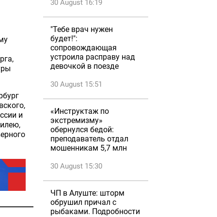
30 August 16:19
"Тебе врач нужен
будет!":
му
сопровождающая
устроила расправу над
рга,
девочкой в поезде
уры
30 August 15:51
рбург
вского,
«Инструктаж по
ссии и
экстремизму»
билею,
обернулся бедой:
верного
преподаватель отдал
мошенникам 5,7 млн
30 August 15:30
ЧП в Алуште: шторм
обрушил причал с
рыбаками. Подробности