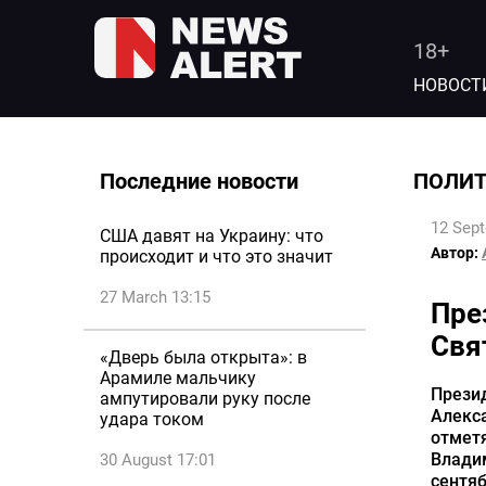
18+
НОВОСТ
Последние новости
ПОЛИ
12 Sep
США давят на Украину: что
Автор:
происходит и что это значит
27 March 13:15
Пре
Свя
«Дверь была открыта»: в
Арамиле мальчику
Презид
ампутировали руку после
Алекса
удара током
отметя
Влади
30 August 17:01
сентяб