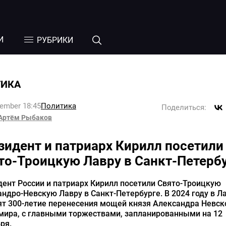
И
РУБРИКИ
ТИКА
tember 18:45
Политика
Поделиться:
Артём Рыбаков
зидент и патриарх Кирилл посетили
то-Троицкую Лавру в Санкт-Петерб
ент России и патриарх Кирилл посетили Свято-Троицкую
ндро-Невскую Лавру в Санкт-Петербурге. В 2024 году в Л
т 300-летие перенесения мощей князя Александра Невск
мира, с главными торжествами, запланированными на 12
ря.