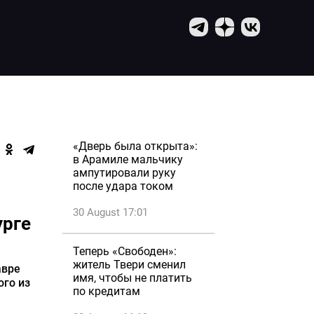
«Дверь была открыта»:
в Арамиле мальчику
ампутировали руку
после удара током
30 August 17:01
урге
Теперь «Свободен»:
житель Твери сменил
авре
имя, чтобы не платить
ого из
по кредитам