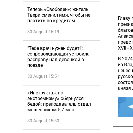
Теперь «Свободен»: житель
Твери сменил имя, чтобы не
Главу 
платить по кредитам
презид
благов
30 August 16:19
Алекса
предс
XVII - 
"Тебе врач нужен будет!":
сопровождающая устроила
В 2024
расправу над девочкой в
из Вла
поезде
небесн
30 August 15:51
русско
состоя
князя 
«Инструктаж по
экстремизму» обернулся
бедой: преподаватель отдал
мошенникам 5,7 млн
30 August 15:30