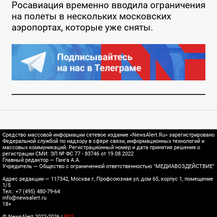
Росавиация временно вводила ограничения
на полеты в нескольких московских
аэропортах, которые уже сняты.
Средство массовой информации сетевое издание «NewsAlert.Ru» зарегистрировано
Федеральной службой по надзору в сфере связи, информационных технологий и
массовых коммуникаций. Регистрационный номер и дата принятия решения о
регистрации СМИ: ЭЛ № ФС 77 - 83746 от 19.08.2022
Главный редактор — Ганга А.А.
Учредитель — Общество с ограниченной ответственностью "МЕДИАВОЗДЕЙСТВИЕ"
Адрес редакции — 117342, Москва г, Профсоюзная ул, дом 65, корпус 1, помещение
1/5
Тел.: +7 (495) 480-79-64
info@newsalert.ru
18+
© NewsAlert 2022-2026 |
RSS