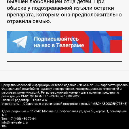
бывшей любовницей отца детей. При
обыске у подозреваемой изъяли остатки
препарата, которым она предположительно
отравила семью.
Средство массовой информации сетевое издание «NewsAlert.Ru» зарегистрировано
Федеральной службой по надзору в сфере связи, информационных технологий и
массовых коммуникаций. Регистрационный номер и дата принятия решения о
регистрации СМИ: ЭЛ № ФС 77 - 83746 от 19.08.2022
Главный редактор — Ганга А.А.
Учредитель — Общество с ограниченной ответственностью "МЕДИАВОЗДЕЙСТВИЕ"
Адрес редакции — 117342, Москва г, Профсоюзная ул, дом 65, корпус 1, помещение
1/5
Тел.: +7 (495) 480-79-64
info@newsalert.ru
18+