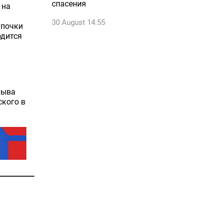
спасения
 на
30 August 14:55
 почки
одится
рыва
ского в