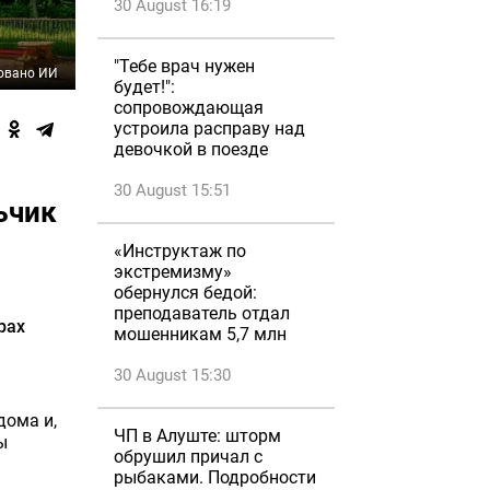
30 August 16:19
"Тебе врач нужен
овано ИИ
будет!":
сопровождающая
устроила расправу над
девочкой в поезде
30 August 15:51
ьчик
«Инструктаж по
экстремизму»
обернулся бедой:
преподаватель отдал
рах
мошенникам 5,7 млн
30 August 15:30
дома и,
ЧП в Алуште: шторм
ы
обрушил причал с
рыбаками. Подробности