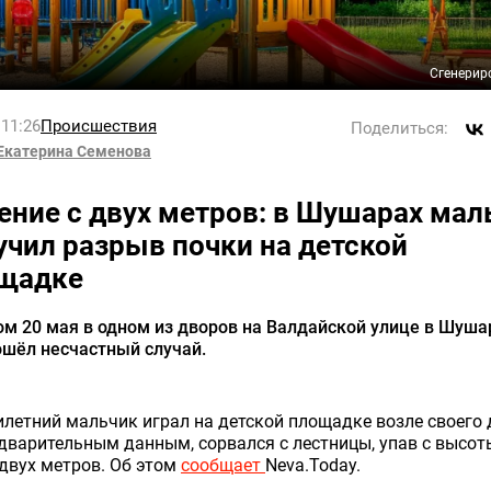
Сгенерир
 11:26
Происшествия
Поделиться:
Екатерина Семенова
ение с двух метров: в Шушарах мал
учил разрыв почки на детской
щадке
м 20 мая в одном из дворов на Валдайской улице в Шуша
ошёл несчастный случай.
летний мальчик играл на детской площадке возле своего 
дварительным данным, сорвался с лестницы, упав с высот
двух метров. Об этом
сообщает
Neva.Today.