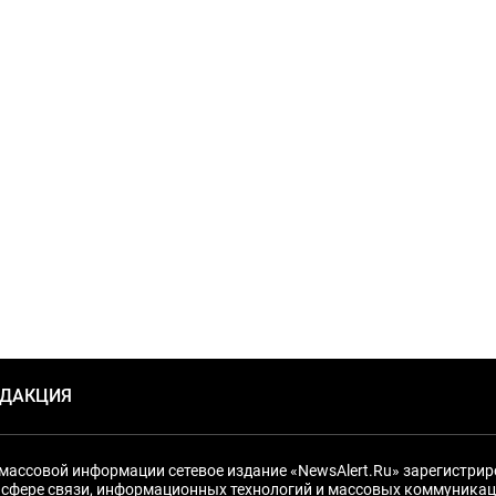
ЕДАКЦИЯ
массовой информации сетевое издание «NewsAlert.Ru» зарегистри
 сфере связи, информационных технологий и массовых коммуникац