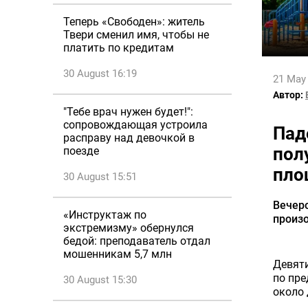
Теперь «Свободен»: житель
Твери сменил имя, чтобы не
платить по кредитам
30 August 16:19
21 May
Автор:
"Тебе врач нужен будет!":
сопровождающая устроила
Пад
расправу над девочкой в
пол
поезде
пло
30 August 15:51
Вечеро
«Инструктаж по
произ
экстремизму» обернулся
бедой: преподаватель отдал
мошенникам 5,7 млн
Девяти
по пре
30 August 15:30
около 