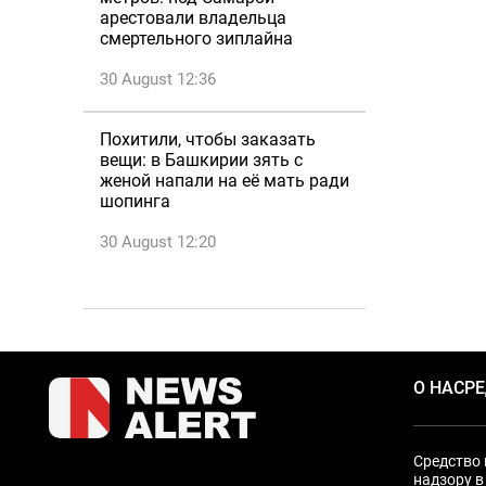
арестовали владельца
смертельного зиплайна
30 August 12:36
Похитили, чтобы заказать
вещи: в Башкирии зять с
женой напали на её мать ради
шопинга
30 August 12:20
О НАС
Р
Средство 
надзору в