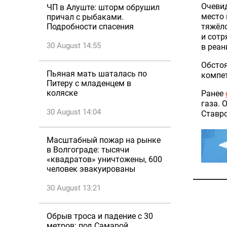
Очевид
ЧП в Алуште: шторм обрушил
место 
причал с рыбаками.
тяжёло
Подробности спасения
и сотр
30 August 14:55
в реан
Обсто
Пьяная мать шаталась по
компет
Питеру с младенцем в
коляске
Ранее
газа. 
30 August 14:04
Ставро
Масштабный пожар на рынке
в Волгограде: тысячи
«квадратов» уничтожены, 600
человек эвакуированы
30 August 13:21
Обрыв троса и падение с 30
метров: под Самарой