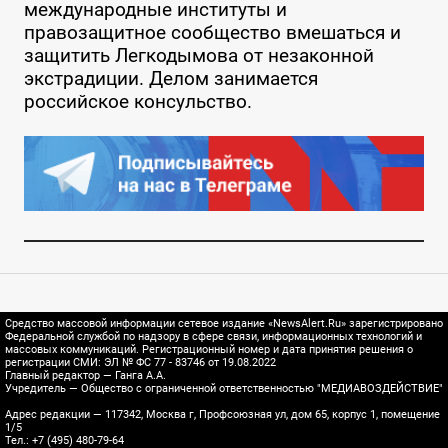
международные институты и
правозащитное сообщество вмешаться и
защитить Легкодымова от незаконной
экстрадиции. Делом занимается
российское консульство.
Средство массовой информации сетевое издание «NewsAlert.Ru» зарегистрировано
Федеральной службой по надзору в сфере связи, информационных технологий и
массовых коммуникаций. Регистрационный номер и дата принятия решения о
регистрации СМИ: ЭЛ № ФС 77 - 83746 от 19.08.2022
Главный редактор — Ганга А.А.
Учредитель — Общество с ограниченной ответственностью "МЕДИАВОЗДЕЙСТВИЕ"
Адрес редакции — 117342, Москва г, Профсоюзная ул, дом 65, корпус 1, помещение
1/5
Тел.: +7 (495) 480-79-64