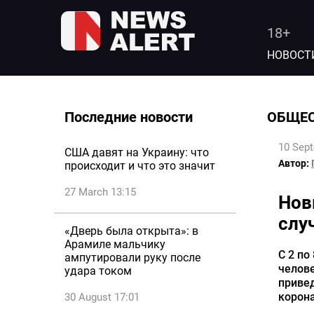
18+
НОВОСТ
Последние новости
ОБЩЕ
10 Sep
США давят на Украину: что
Автор:
происходит и что это значит
27 March 13:15
Нов
слу
«Дверь была открыта»: в
Арамиле мальчику
С 2 по
ампутировали руку после
челове
удара током
приве
корона
30 August 17:01