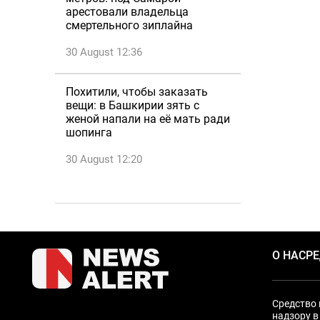
арестовали владельца
смертельного зиплайна
30 August 12:36
Похитили, чтобы заказать
вещи: в Башкирии зять с
женой напали на её мать ради
шопинга
30 August 12:20
О НАС
Р
Средство 
надзору в