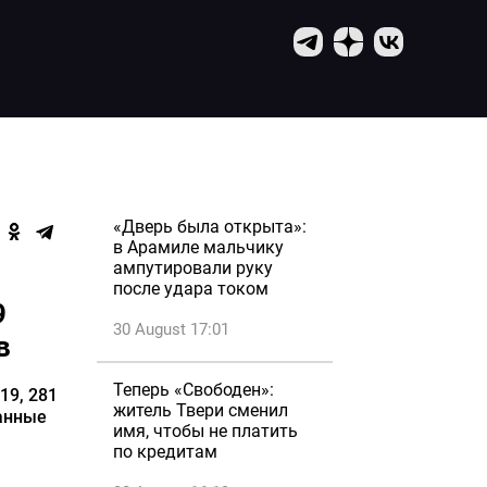
«Дверь была открыта»:
в Арамиле мальчику
ампутировали руку
после удара током
9
30 August 17:01
в
Теперь «Свободен»:
19, 281
житель Твери сменил
данные
имя, чтобы не платить
по кредитам