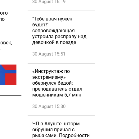
30 August 16:19
ого
"Тебе врач нужен
ло
будет!":
сопровождающая
устроила расправу над
девочкой в поезде
овек,
в
30 August 15:51
«Инструктаж по
экстремизму»
обернулся бедой:
преподаватель отдал
мошенникам 5,7 млн
30 August 15:30
ЧП в Алуште: шторм
обрушил причал с
рыбаками. Подробности