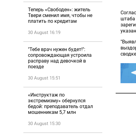
Теперь «Свободен»: житель
Согла
Твери сменил имя, чтобы не
штаба 
платить по кредитам
зареги
указан
30 August 16:19
"Выявл
выздор
"Тебе врач нужен будет!":
сводке
сопровождающая устроила
расправу над девочкой в
поезде
30 August 15:51
«Инструктаж по
экстремизму» обернулся
бедой: преподаватель отдал
мошенникам 5,7 млн
30 August 15:30