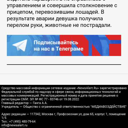
управлением и совершила столкновение с
прицепом, перевозившим лошадей. В
результате аварии девушка получила
перелом руки, животные не пострадали.
Средство массовой информации сетевое издание «NewsAlert.Ru» зарегистрировано
Федеральной службой по надзору в сфере связи, информационных технологий и
массовых коммуникаций. Регистрационный номер и дата принятия решения о
регистрации СМИ: ЭЛ № ФС 77 - 83746 от 19.08.2022
Главный редактор — Ганга А.А.
Учредитель — Общество с ограниченной ответственностью "МЕДИАВОЗДЕЙСТВИЕ"
Адрес редакции — 117342, Москва г, Профсоюзная ул, дом 65, корпус 1, помещение
1/5
Тел.: +7 (495) 480-79-64
info@newsalert.ru