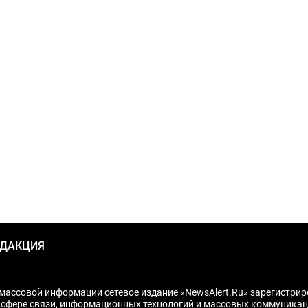
ЕДАКЦИЯ
массовой информации сетевое издание «NewsAlert.Ru» зарегистри
 сфере связи, информационных технологий и массовых коммуникац