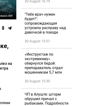
30 August 16:19
"Тебе врач нужен
овано ИИ
будет!":
сопровождающая
устроила расправу над
девочкой в поезде
30 August 15:51
ке,
«Инструктаж по
экстремизму»
обернулся бедой:
алез на
преподаватель отдал
ветра
мошенникам 5,7 млн
30 August 15:30
а
ЧП в Алуште: шторм
обрушил причал с
елями
рыбаками. Подробности