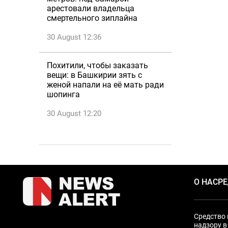
арестовали владельца
смертельного зиплайна
30 August 12:36
Похитили, чтобы заказать
вещи: в Башкирии зять с
женой напали на её мать ради
шопинга
30 August 12:20
О НАС
Р
Средство 
надзору в