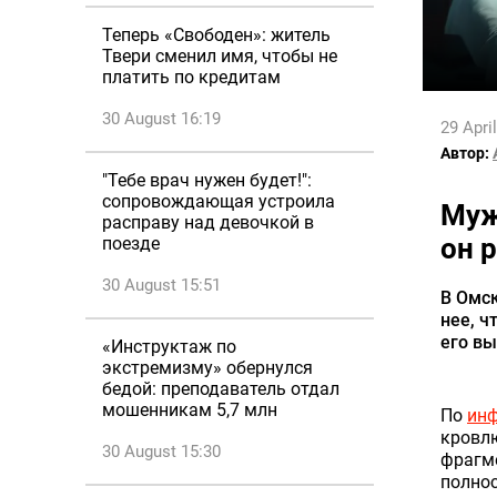
Теперь «Свободен»: житель
Твери сменил имя, чтобы не
платить по кредитам
30 August 16:19
29 Apri
Автор:
"Тебе врач нужен будет!":
сопровождающая устроила
Муж
расправу над девочкой в
он 
поезде
30 August 15:51
В Омск
нее, ч
его вы
«Инструктаж по
экстремизму» обернулся
бедой: преподаватель отдал
мошенникам 5,7 млн
По
ин
кровлю
30 August 15:30
фрагм
полно