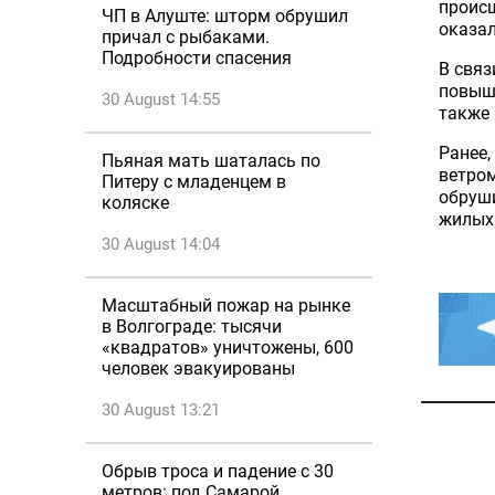
проис
ЧП в Алуште: шторм обрушил
оказал
причал с рыбаками.
Подробности спасения
В связ
повыше
30 August 14:55
также 
Ранее,
Пьяная мать шаталась по
ветром
Питеру с младенцем в
обруш
коляске
жилых
30 August 14:04
Масштабный пожар на рынке
в Волгограде: тысячи
«квадратов» уничтожены, 600
человек эвакуированы
30 August 13:21
Обрыв троса и падение с 30
метров: под Самарой