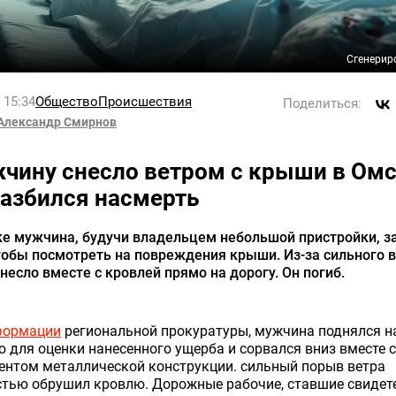
Сгенерир
l 15:34
Общество
Происшествия
Поделиться:
Александр Смирнов
чину снесло ветром с крыши в Омс
разбился насмерть
е мужчина, будучи владельцем небольшой пристройки, з
тобы посмотреть на повреждения крыши. Из-за сильного 
несло вместе с кровлей прямо на дорогу. Он погиб.
формации
региональной прокуратуры, мужчина поднялся н
 для оценки нанесенного ущерба и сорвался вниз вместе с
ентом металлической конструкции. сильный порыв ветра
стью обрушил кровлю. Дорожные рабочие, ставшие свидет