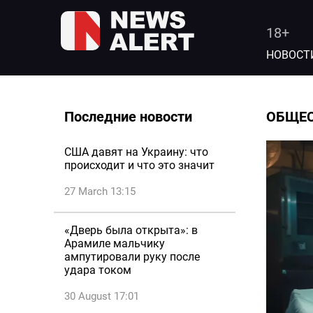
18+
НОВОСТ
Последние новости
ОБЩЕ
США давят на Украину: что
происходит и что это значит
27 March 13:15
«Дверь была открыта»: в
Арамиле мальчику
ампутировали руку после
удара током
30 August 17:01