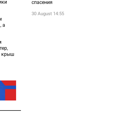
ики
спасения
30 August 14:55
м
, а
м
тер,
я крыш