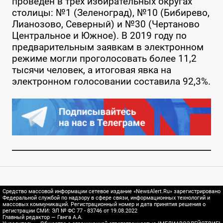
проведен в трех избирательных округах
столицы: №1 (Зеленоград), №10 (Бибирево,
Лианозово, Северный) и №30 (Чертаново
Центральное и Южное). В 2019 году по
предварительным заявкам в электронном
режиме могли проголосовать более 11,2
тысячи человек, а итоговая явка на
электронном голосовании составила 92,3%.
Средство массовой информации сетевое издание «NewsAlert.Ru» зарегистрировано
Федеральной службой по надзору в сфере связи, информационных технологий и
массовых коммуникаций. Регистрационный номер и дата принятия решения о
регистрации СМИ: ЭЛ № ФС 77 - 83746 от 19.08.2022
Главный редактор — Ганга А.А.