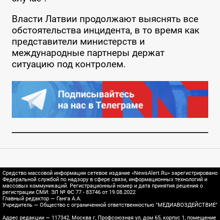
Власти Латвии продолжают выяснять все
обстоятельства инцидента, в то время как
представители министерств и
международные партнеры держат
ситуацию под контролем.
Средство массовой информации сетевое издание «NewsAlert.Ru» зарегистрировано
Федеральной службой по надзору в сфере связи, информационных технологий и
массовых коммуникаций. Регистрационный номер и дата принятия решения о
регистрации СМИ: ЭЛ № ФС 77 - 83746 от 19.08.2022
Главный редактор — Ганга А.А.
Учредитель — Общество с ограниченной ответственностью "МЕДИАВОЗДЕЙСТВИЕ"
Адрес редакции — 117342, Москва г, Профсоюзная ул, дом 65, корпус 1, помещение